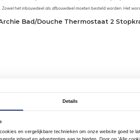
 Zowel het inbouwdeel als afbouwdeel moeten besteld worden. Het word
 Archie Bad/Douche Thermostaat 2 Stopkr
Details
p
okies en vergelijkbare technieken om onze website goed te late
#mijndroombadkamer
seerde inhoud en advertenties aan te bieden. Door op 'Alle cooki