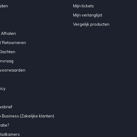
jden
Mijn tickets
Mijn verlanglijst
Vergelijk producten
 Afhalen
/ Retourneren
Klachten
anvraag
voorwaarden
icy
sbrief
 Business (Zakelijke klanten)
atie?
Badkamers