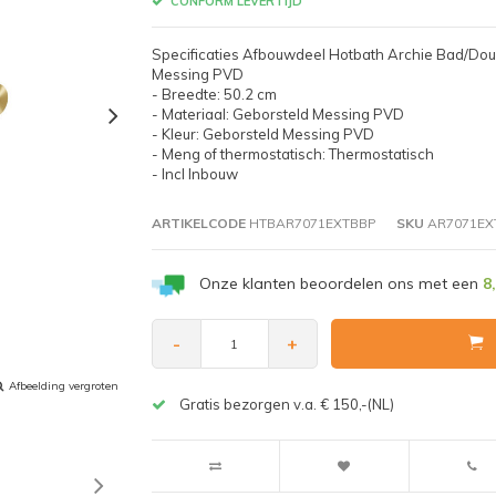
CONFORM LEVERTIJD
Specificaties Afbouwdeel Hotbath Archie Bad/Dou
Messing PVD
- Breedte: 50.2 cm
- Materiaal: Geborsteld Messing PVD
- Kleur: Geborsteld Messing PVD
- Meng of thermostatisch: Thermostatisch
- Incl Inbouw
ARTIKELCODE
HTBAR7071EXTBBP
SKU
AR7071EX
Onze klanten beoordelen ons met een
8
-
+
Afbeelding vergroten
Gratis bezorgen v.a. € 150,-(NL)