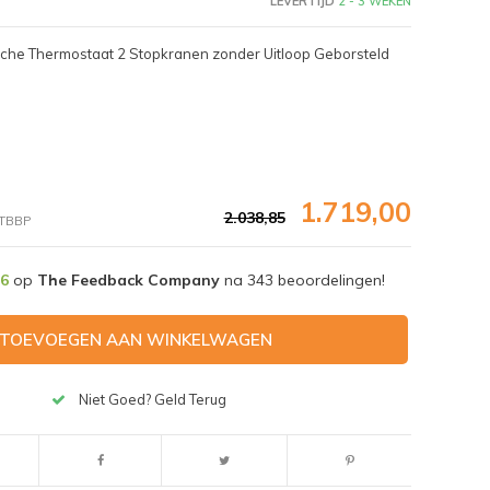
LEVERTIJD
2 - 3 WEKEN
che Thermostaat 2 Stopkranen zonder Uitloop Geborsteld
1.719,00
2.038,85
TBBP
,6
op
The Feedback Company
na
343
beoordelingen!
TOEVOEGEN AAN WINKELWAGEN
Afbeelding vergroten
Niet Goed? Geld Terug