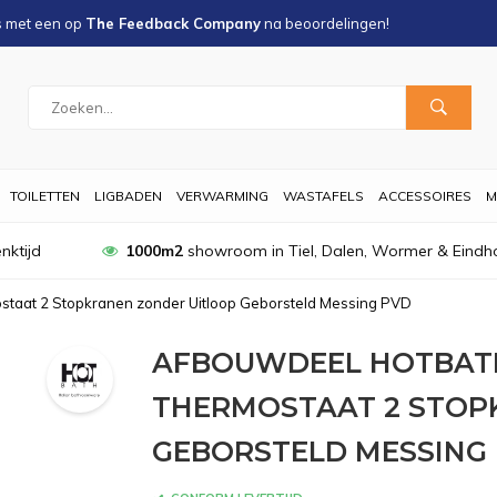
s met een
op
The Feedback Company
na
beoordelingen!
TOILETTEN
LIGBADEN
VERWARMING
WASTAFELS
ACCESSOIRES
M
nktijd
1000m2
showroom in Tiel, Dalen, Wormer & Eindh
taat 2 Stopkranen zonder Uitloop Geborsteld Messing PVD
AFBOUWDEEL HOTBATH
THERMOSTAAT 2 STOP
GEBORSTELD MESSING