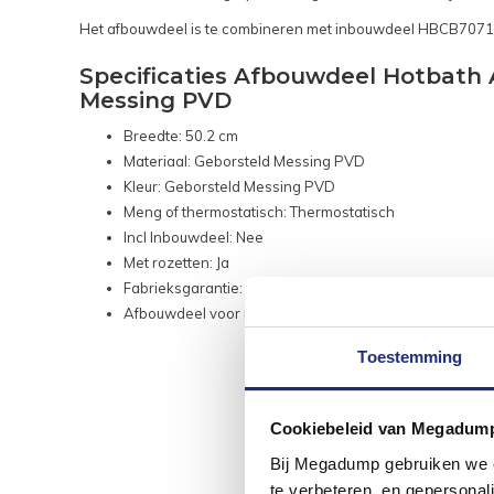
Het afbouwdeel is te combineren met inbouwdeel HBCB7071.
Specificaties Afbouwdeel Hotbath
Messing PVD
Breedte: 50.2 cm
Materiaal: Geborsteld Messing PVD
Kleur: Geborsteld Messing PVD
Meng of thermostatisch: Thermostatisch
Incl Inbouwdeel: Nee
Met rozetten: Ja
Fabrieksgarantie: 10 jaar
Afbouwdeel voor inbouwdeel HBCB7071
Toestemming
Cookiebeleid van Megadum
Bij Megadump gebruiken we co
te verbeteren, en gepersonali