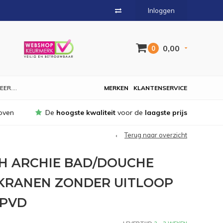
Inloggen
0,00
0
EER....
MERKEN
KLANTENSERVICE
oven
De
hoogste kwaliteit
voor de
laagste prijs
Terug naar overzicht
 ARCHIE BAD/DOUCHE
KRANEN ZONDER UITLOOP
 PVD