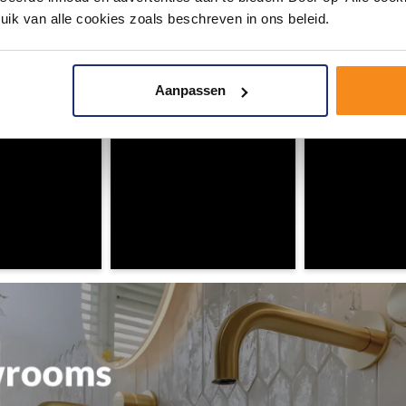
uik van alle cookies zoals beschreven in ons beleid.
ouw badkamer op Instagram met #mijndroombadkamer en tag @m
omgeving vol met unieke badkamerstijlen. Doe je mee?
Aanpassen