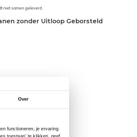
t niet samen geleverd.
anen zonder Uitloop Geborsteld
Over
n functioneren, je ervaring
es toestaan' te klikken, geef