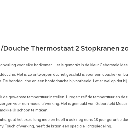
/Douche Thermostaat 2 Stopkranen zo
le aanvulling voor elke badkamer. Het is gemaakt in de kleur Geborsteld Me
nddouche. Het is zo ontworpen dat het geschikt is voor een douche- en 
 De handdouche en een hoofddouche bijvoorbeeld. Let er wel op dat bij 
k de gewenste temperatuur instellen. U regelt zelf de temperatuur en dez
en zorgen voor een mooie afwerking. Het is gemaakt van Geborsteld Messing
 makkelijk schoon te maken.
, gaat het extra lang mee en heeft u ook nog eens 10 jaar garantie daaro
yl Touch afwerking, heeft de kraan een speciale lichtspiegeling.