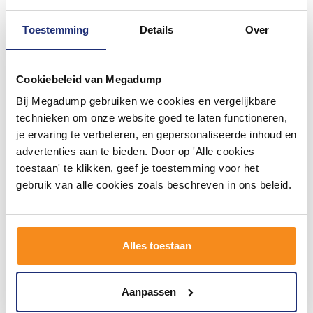
Toestemming
Details
Over
#mijndroombadkamer
Cookiebeleid van Megadump
Bij Megadump gebruiken we cookies en vergelijkbare
Wij geloven in de kracht van delen. Deel jouw
technieken om onze website goed te laten functioneren,
badkamer op Instagram met #mijndroombadkamer
en tag @megadumpnl. Samen bouwen we een
je ervaring te verbeteren, en gepersonaliseerde inhoud en
inspirerende omgeving vol met unieke
advertenties aan te bieden. Door op 'Alle cookies
badkamerstijlen. Doe je mee?
toestaan' te klikken, geef je toestemming voor het
gebruik van alle cookies zoals beschreven in ons beleid.
Alles toestaan
Aanpassen