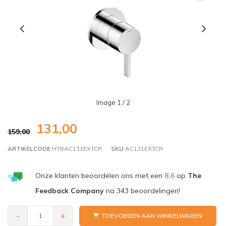
Image
1
/ 2
131,00
159,00
ARTIKELCODE
HTBAC131EXTCR
SKU
AC131EXTCR
Onze klanten beoordelen ons met een
8,6
op
The
Feedback Company
na
343
beoordelingen!
-
+
TOEVOEGEN AAN WINKELWAGEN