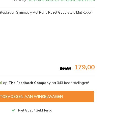
LEVERTIJD
VÓÓR 14:00 BESTELD, VOLGENDE DAG IN HUIS!
 Stopkraan Symmetry Met Rond Rozet Geborsteld Mat Koper
179,00
216,59
,6
op
The Feedback Company
na
343
beoordelingen!
Afbeelding vergroten
TOEVOEGEN AAN WINKELWAGEN
Niet Goed? Geld Terug