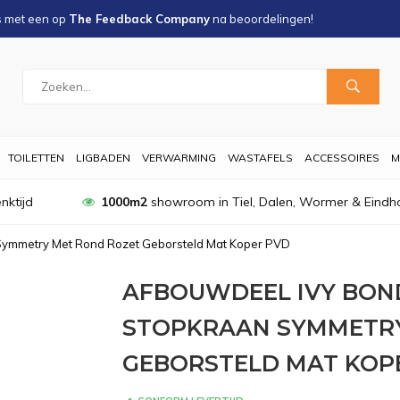
s met een
op
The Feedback Company
na
beoordelingen!
TOILETTEN
LIGBADEN
VERWARMING
WASTAFELS
ACCESSOIRES
M
nktijd
1000m2
showroom in Tiel, Dalen, Wormer & Eindh
Symmetry Met Rond Rozet Geborsteld Mat Koper PVD
AFBOUWDEEL IVY BON
STOPKRAAN SYMMETRY
GEBORSTELD MAT KOP