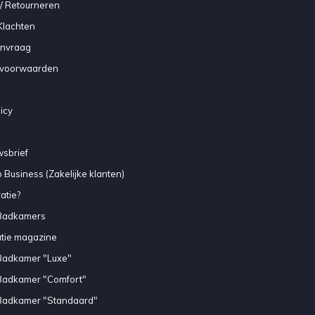
/ Retourneren
Klachten
anvraag
voorwaarden
icy
sbrief
 Business (Zakelijke klanten)
atie?
Badkamers
atie magazine
Badkamer "Luxe"
Badkamer "Comfort"
Badkamer "Standaard"