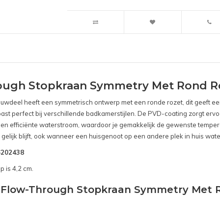
ough Stopkraan Symmetry Met Rond R
bouwdeel heeft een symmetrisch ontwerp met een ronde rozet, dit geeft e
 past perfect bij verschillende badkamerstijlen. De PVD-coating zorgt ervo
n efficiënte waterstroom, waardoor je gemakkelijk de gewenste temperatu
gelijk blijft, ook wanneer een huisgenoot op een andere plek in huis wate
B6202438
p is 4,2 cm.
d Flow-Through Stopkraan Symmetry Met 