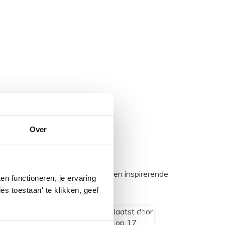
Over
egadumpnl. Samen bouwen we een inspirerende
n functioneren, je ervaring
es toestaan' te klikken, geef