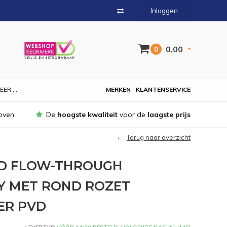
Inloggen
0,00
0
EER....
MERKEN
KLANTENSERVICE
oven
De
hoogste kwaliteit
voor de
laagste prijs
Terug naar overzicht
D FLOW-THROUGH
 MET ROND ROZET
ER PVD