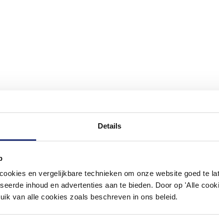
Details
#mijndroombadkamer
p
ouw badkamer op Instagram met #mijndroombadkamer en tag @m
okies en vergelijkbare technieken om onze website goed te late
omgeving vol met unieke badkamerstijlen. Doe je mee?
seerde inhoud en advertenties aan te bieden. Door op 'Alle cooki
uik van alle cookies zoals beschreven in ons beleid.