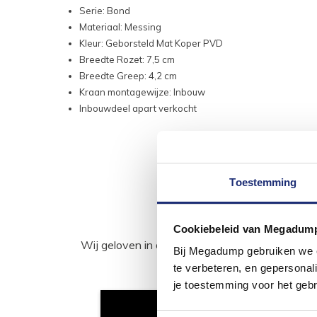
Serie: Bond
Materiaal: Messing
Kleur: Geborsteld Mat Koper PVD
Breedte Rozet: 7,5 cm
Breedte Greep: 4,2 cm
Kraan montagewijze: Inbouw
Inbouwdeel apart verkocht
Toestemming
Cookiebeleid van Megadum
Wij geloven in de kracht van delen. Deel j
Bij Megadump gebruiken we co
te verbeteren, en gepersonali
je toestemming voor het gebr