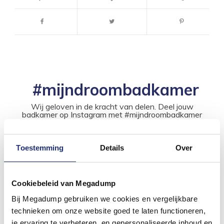
#mijndroombadkamer
Wij geloven in de kracht van delen. Deel jouw
badkamer op Instagram met #mijndroombadkamer
en tag @megadumpnl. Samen bouwen we een
inspirerende omgeving vol met unieke
badkamerstijlen. Doe je mee?
Toestemming
Details
Over
Cookiebeleid van Megadump
Bij Megadump gebruiken we cookies en vergelijkbare
technieken om onze website goed te laten functioneren,
je ervaring te verbeteren, en gepersonaliseerde inhoud en