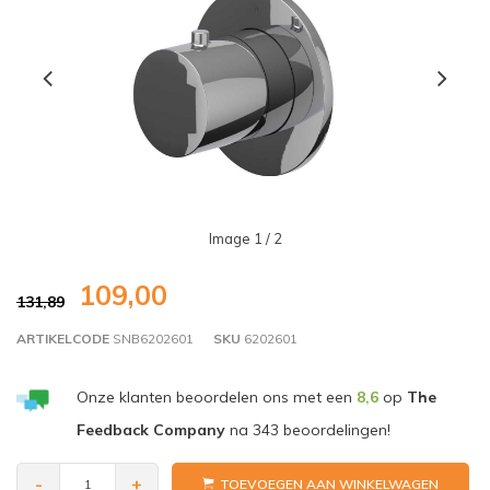
Image
1
/ 2
109,00
131,89
ARTIKELCODE
SNB6202601
SKU
6202601
Onze klanten beoordelen ons met een
8,6
op
The
Feedback Company
na
343
beoordelingen!
-
+
TOEVOEGEN AAN WINKELWAGEN