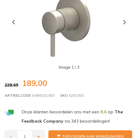
Image
1
/ 3
189,00
228,69
ARTIKELCODE
SNB6201053
SKU
6201053
Onze klanten beoordelen ons met een
8,6
op
The
Feedback Company
na
343
beoordelingen!
-
+
TOEVOEGEN AAN WINKELWAGEN