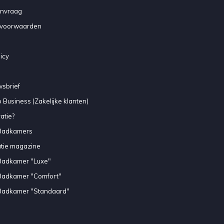
anvraag
voorwaarden
icy
sbrief
 Business (Zakelijke klanten)
atie?
Badkamers
atie magazine
Badkamer "Luxe"
Badkamer "Comfort"
Badkamer "Standaard"