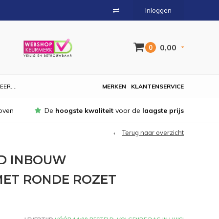
Inloggen
0,00
0
EER....
MERKEN
KLANTENSERVICE
oven
De
hoogste kwaliteit
voor de
laagste prijs
Terug naar overzicht
D INBOUW
ET RONDE ROZET