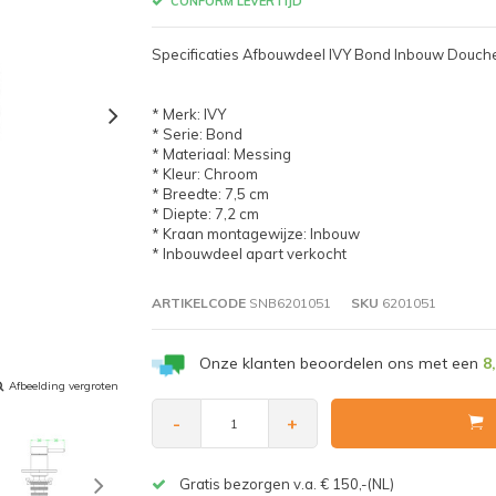
CONFORM LEVERTIJD
Specificaties Afbouwdeel IVY Bond Inbouw Douc
* Merk: IVY
* Serie: Bond
* Materiaal: Messing
* Kleur: Chroom
* Breedte: 7,5 cm
* Diepte: 7,2 cm
* Kraan montagewijze: Inbouw
* Inbouwdeel apart verkocht
ARTIKELCODE
SNB6201051
SKU
6201051
Onze klanten beoordelen ons met een
8
Afbeelding vergroten
-
+
Gratis bezorgen v.a. € 150,-(NL)