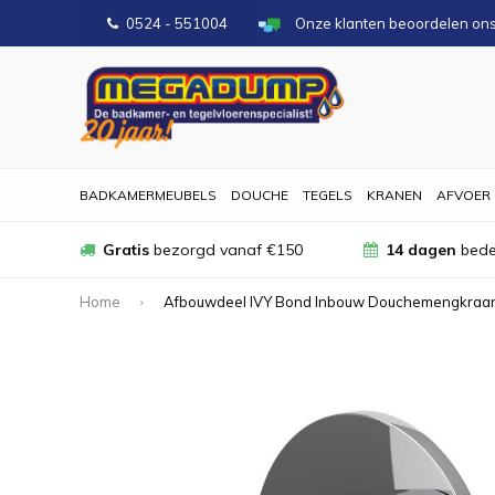
0524 - 551004
Onze klanten beoordelen on
BADKAMERMEUBELS
DOUCHE
TEGELS
KRANEN
AFVOER
Gratis
bezorgd vanaf €150
14 dagen
bede
Home
Afbouwdeel IVY Bond Inbouw Douchemengkraa