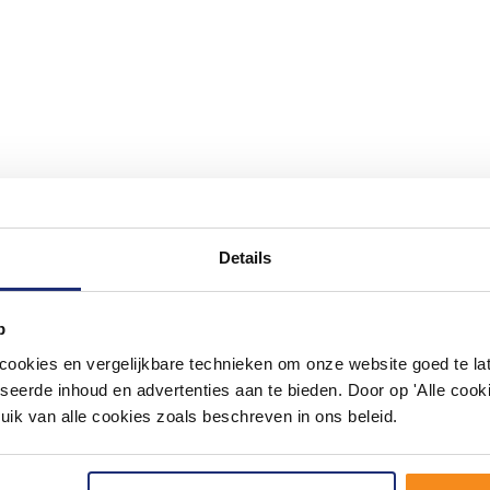
Details
#mijndroombadkamer
ouw badkamer op Instagram met #mijndroombadkamer en tag @m
p
omgeving vol met unieke badkamerstijlen. Doe je mee?
okies en vergelijkbare technieken om onze website goed te late
seerde inhoud en advertenties aan te bieden. Door op 'Alle cooki
uik van alle cookies zoals beschreven in ons beleid.