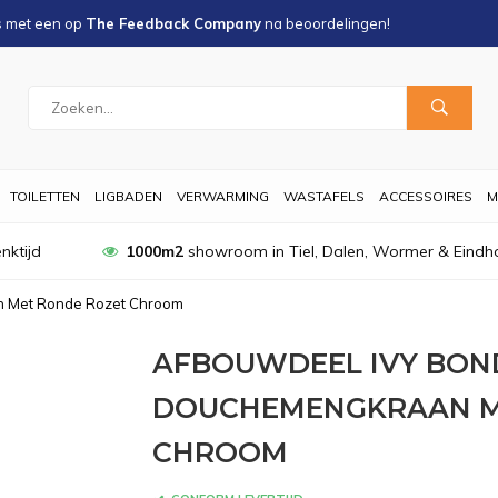
s met een
op
The Feedback Company
na
beoordelingen!
TOILETTEN
LIGBADEN
VERWARMING
WASTAFELS
ACCESSOIRES
M
nktijd
1000m2
showroom in Tiel, Dalen, Wormer & Eindh
n Met Ronde Rozet Chroom
AFBOUWDEEL IVY BON
DOUCHEMENGKRAAN M
CHROOM