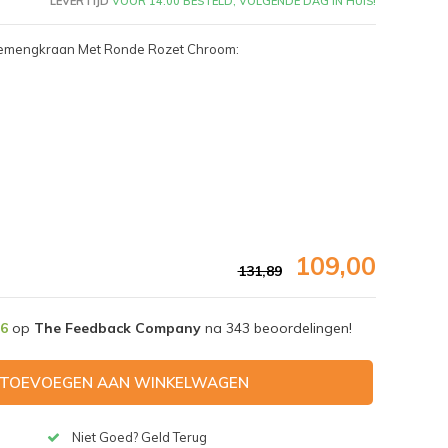
LEVERTIJD
VÓÓR 14:00 BESTELD, VOLGENDE DAG IN HUIS!
hemengkraan Met Ronde Rozet Chroom:
109,00
131,89
,6
op
The Feedback Company
na
343
beoordelingen!
Afbeelding vergroten
TOEVOEGEN AAN WINKELWAGEN
Niet Goed? Geld Terug