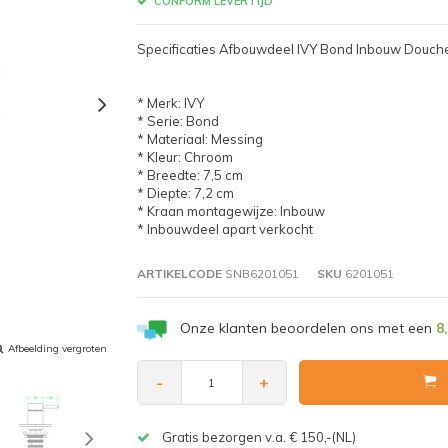
CONFORM LEVERTIJD
Specificaties Afbouwdeel IVY Bond Inbouw Douc
* Merk: IVY
* Serie: Bond
* Materiaal: Messing
* Kleur: Chroom
* Breedte: 7,5 cm
* Diepte: 7,2 cm
* Kraan montagewijze: Inbouw
* Inbouwdeel apart verkocht
ARTIKELCODE
SNB6201051
SKU
6201051
Onze klanten beoordelen ons met een
8
Afbeelding vergroten
-
+
Gratis bezorgen v.a. € 150,-(NL)