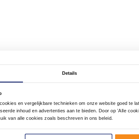
Details
#mijndroombadkamer
ouw badkamer op Instagram met #mijndroombadkamer en tag @m
p
omgeving vol met unieke badkamerstijlen. Doe je mee?
okies en vergelijkbare technieken om onze website goed te late
seerde inhoud en advertenties aan te bieden. Door op 'Alle cooki
uik van alle cookies zoals beschreven in ons beleid.