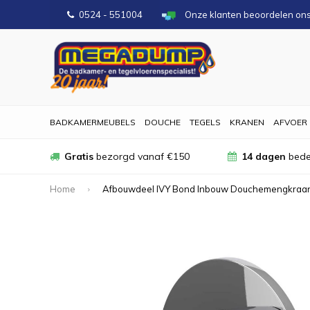
0524 - 551004
Onze klanten beoordelen on
BADKAMERMEUBELS
DOUCHE
TEGELS
KRANEN
AFVOER
Gratis
bezorgd vanaf €150
14 dagen
bede
Home
Afbouwdeel IVY Bond Inbouw Douchemengkraa