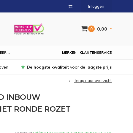
Inloggen
0,00
0
EER....
MERKEN
KLANTENSERVICE
oven
De
hoogste kwaliteit
voor de
laagste prijs
Terug naar overzicht
D INBOUW
ET RONDE ROZET