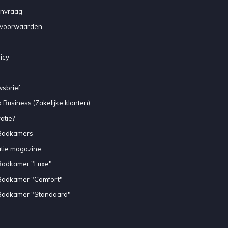
anvraag
voorwaarden
icy
sbrief
 Business (Zakelijke klanten)
atie?
Badkamers
atie magazine
Badkamer "Luxe"
Badkamer "Comfort"
Badkamer "Standaard"