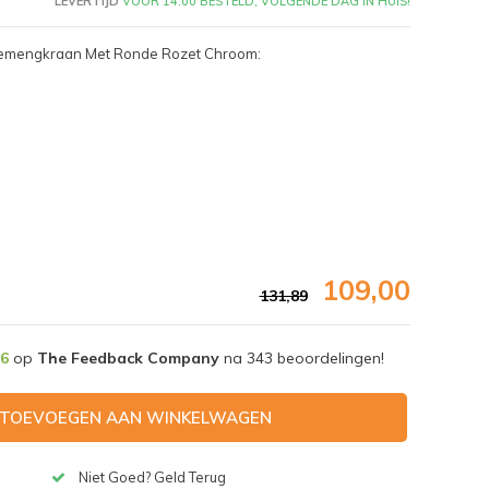
LEVERTIJD
VÓÓR 14:00 BESTELD, VOLGENDE DAG IN HUIS!
hemengkraan Met Ronde Rozet Chroom:
109,00
131,89
,6
op
The Feedback Company
na
343
beoordelingen!
Afbeelding vergroten
TOEVOEGEN AAN WINKELWAGEN
Niet Goed? Geld Terug