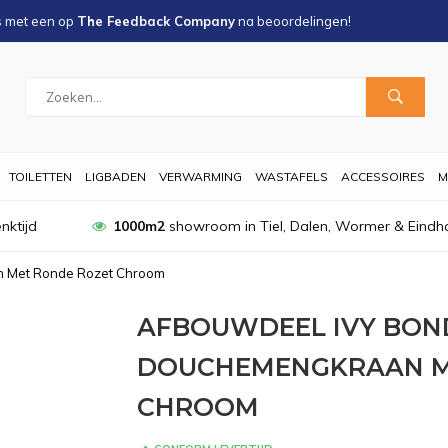
s met een
op
The Feedback Company
na
beoordelingen!
TOILETTEN
LIGBADEN
VERWARMING
WASTAFELS
ACCESSOIRES
M
nktijd
1000m2
showroom in Tiel, Dalen, Wormer & Eindh
n Met Ronde Rozet Chroom
AFBOUWDEEL IVY BON
DOUCHEMENGKRAAN M
CHROOM