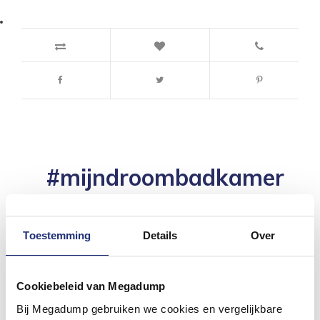
#mijndroombadkamer
Wij geloven in de kracht van delen. Deel jouw
badkamer op Instagram met #mijndroombadkamer
en tag @megadumpnl. Samen bouwen we een
inspirerende omgeving vol met unieke
Toestemming
Details
Over
badkamerstijlen. Doe je mee?
Cookiebeleid van Megadump
Bij Megadump gebruiken we cookies en vergelijkbare