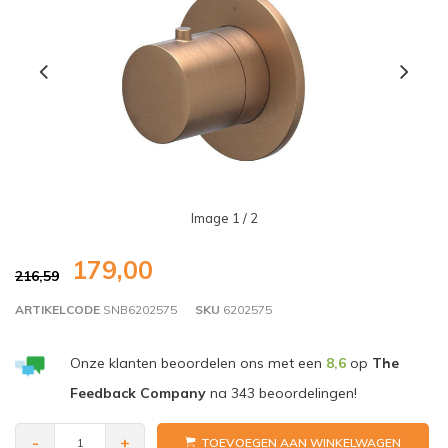
Image
1
/ 2
179,00
216,59
ARTIKELCODE
SNB6202575
SKU
6202575
Onze klanten beoordelen ons met een
8,6
op
The
Feedback Company
na
343
beoordelingen!
-
+
TOEVOEGEN AAN WINKELWAGEN