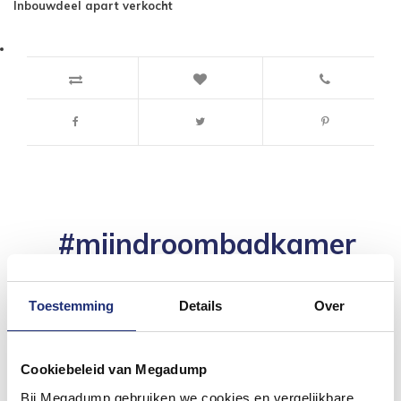
Inbouwdeel apart verkocht
#mijndroombadkamer
Wij geloven in de kracht van delen. Deel jouw
badkamer op Instagram met #mijndroombadkamer
en tag @megadumpnl. Samen bouwen we een
Toestemming
Details
Over
inspirerende omgeving vol met unieke
badkamerstijlen. Doe je mee?
Cookiebeleid van Megadump
Bij Megadump gebruiken we cookies en vergelijkbare