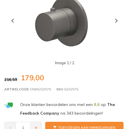
Image
1
/ 2
179,00
216,59
ARTIKELCODE
SNB6202576
SKU
6202576
Onze klanten beoordelen ons met een
8,6
op
The
Feedback Company
na
343
beoordelingen!
-
+
TOEVOEGEN AAN WINKELWAGEN