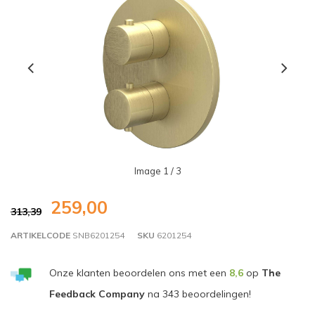
Image
1
/ 3
259,00
313,39
ARTIKELCODE
SNB6201254
SKU
6201254
Onze klanten beoordelen ons met een
8,6
op
The
Feedback Company
na
343
beoordelingen!