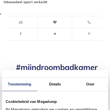
Inbouwdeel apart verkocht
#mijndroombadkamer
Wij geloven in de kracht van delen. Deel jouw
badkamer op Instagram met #mijndroombadkamer
en tag @megadumpnl. Samen bouwen we een
Toestemming
Details
Over
inspirerende omgeving vol met unieke
badkamerstijlen. Doe je mee?
Cookiebeleid van Megadump
Bij Megadump gebruiken we cookies en vergelijkbare