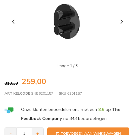
Image
1
/ 3
259,00
313,39
ARTIKELCODE
SNB6201157
SKU
6201157
Onze klanten beoordelen ons met een
8,6
op
The
Feedback Company
na
343
beoordelingen!
-
+
TOEVOEGEN AAN WINKELWAGEN