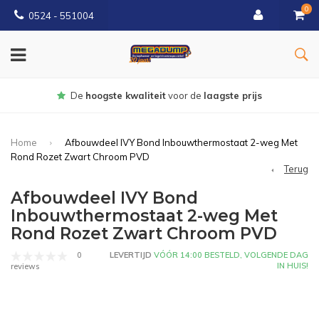
0
0524 - 551004
gste prijs
Gratis
bezorgd vanaf €1
Home
Afbouwdeel IVY Bond Inbouwthermostaat 2-weg Met
Rond Rozet Zwart Chroom PVD
Terug
Afbouwdeel IVY Bond
Inbouwthermostaat 2-weg Met
Rond Rozet Zwart Chroom PVD
0
LEVERTIJD
VÓÓR 14:00 BESTELD, VOLGENDE DAG
IN HUIS!
reviews