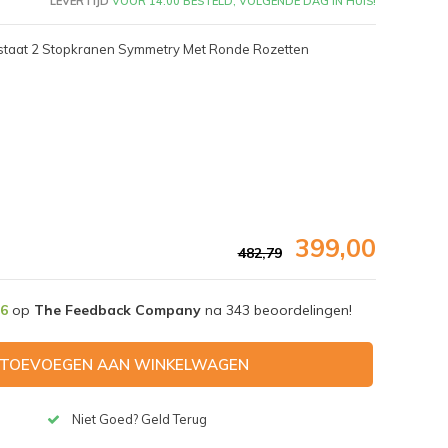
LEVERTIJD
VÓÓR 14:00 BESTELD, VOLGENDE DAG IN HUIS!
staat 2 Stopkranen Symmetry Met Ronde Rozetten
399,00
482,79
,6
op
The Feedback Company
na
343
beoordelingen!
Afbeelding vergroten
TOEVOEGEN AAN WINKELWAGEN
Niet Goed? Geld Terug