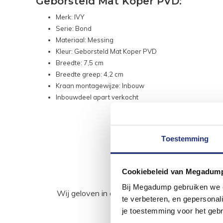
Geborsteld Mat Koper PVD:
Merk: IVY
Serie: Bond
Materiaal: Messing
Kleur: Geborsteld Mat Koper PVD
Breedte: 7,5 cm
Breedte greep: 4,2 cm
Kraan montagewijze: Inbouw
Inbouwdeel apart verkocht
Toestemming
Cookiebeleid van Megadum
Bij Megadump gebruiken we co
Wij geloven in de kracht van delen. Deel j
te verbeteren, en gepersonali
je toestemming voor het gebr