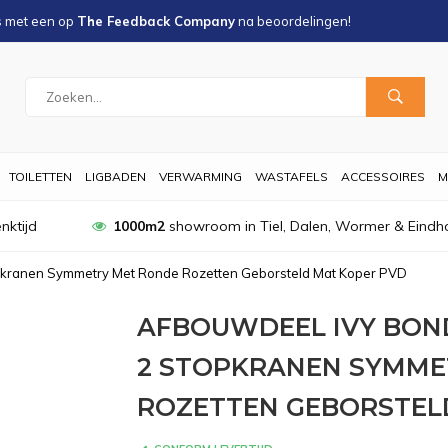
s met een
op
The Feedback Company
na
beoordelingen!
TOILETTEN
LIGBADEN
VERWARMING
WASTAFELS
ACCESSOIRES
M
nktijd
1000m2
showroom in Tiel, Dalen, Wormer & Eindh
pkranen Symmetry Met Ronde Rozetten Geborsteld Mat Koper PVD
AFBOUWDEEL IVY BO
2 STOPKRANEN SYMME
ROZETTEN GEBORSTEL