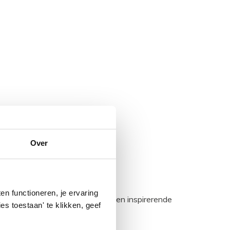
Over
n functioneren, je ervaring
egadumpnl. Samen bouwen we een inspirerende
es toestaan' te klikken, geef