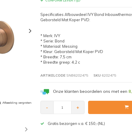
CONFORM LEVERTIJD
Specificaties Afbouwdeel IVY Bond Inbouwthermo
Geborsteld Mat Koper PVD:
* Merk: IVY
* Serie: Bond
* Materiaal: Messing
* Kleur: Geborsteld Mat Koper PVD
* Breedte: 7,5 cm
* Breedte greep: 4,2 c
ARTIKELCODE
SNB6202475
SKU
6202475
Onze klanten beoordelen ons met een
8
Afbeelding vergroten
-
+
Gratis bezorgen v.a. € 150,-(NL)