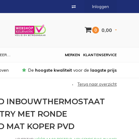
Inloggen
0,00
0
EER....
MERKEN
KLANTENSERVICE
oven
De
hoogste kwaliteit
voor de
laagste prijs
Terug naar overzicht
ND INBOUWTHERMOSTAAT
TRY MET RONDE
D MAT KOPER PVD