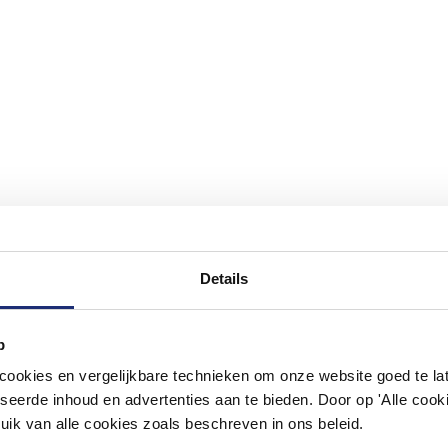
Details
#mijndroombadkamer
p
okies en vergelijkbare technieken om onze website goed te late
ouw badkamer op Instagram met #mijndroombadkamer en tag @m
seerde inhoud en advertenties aan te bieden. Door op 'Alle cooki
omgeving vol met unieke badkamerstijlen. Doe je mee?
uik van alle cookies zoals beschreven in ons beleid.