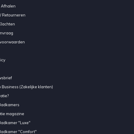
 Afhalen
/ Retourneren
Klachten
anvraag
voorwaarden
icy
sbrief
 Business (Zakelijke klanten)
atie?
Badkamers
atie magazine
Badkamer "Luxe"
Badkamer "Comfort"