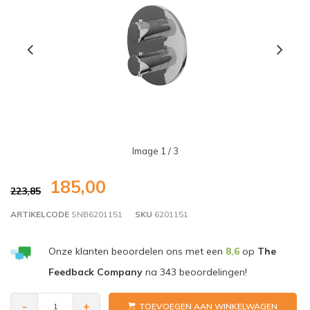
Image
1
/ 3
185,00
223,85
ARTIKELCODE
SNB6201151
SKU
6201151
Onze klanten beoordelen ons met een
8,6
op
The
Feedback Company
na
343
beoordelingen!
-
+
TOEVOEGEN AAN WINKELWAGEN