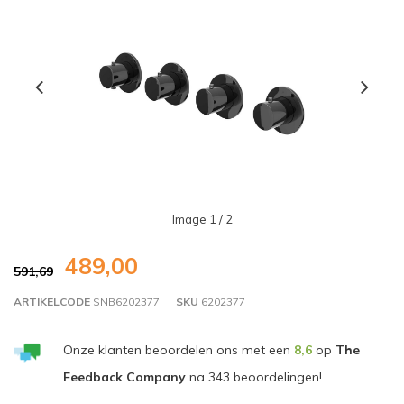
Image
1
/ 2
489,00
591,69
ARTIKELCODE
SNB6202377
SKU
6202377
Onze klanten beoordelen ons met een
8,6
op
The
Feedback Company
na
343
beoordelingen!