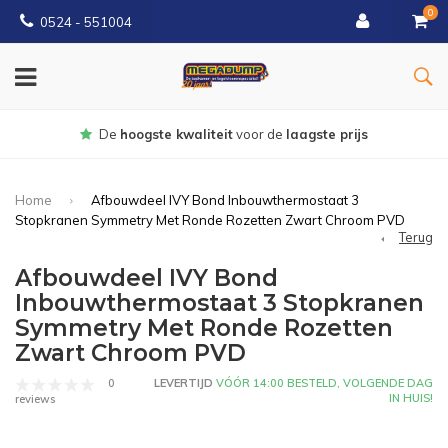
0
0524 - 551004
Gratis
bezorgd vanaf €150
Home
Afbouwdeel IVY Bond Inbouwthermostaat 3
Stopkranen Symmetry Met Ronde Rozetten Zwart Chroom PVD
Terug
Afbouwdeel IVY Bond
Inbouwthermostaat 3 Stopkranen
Symmetry Met Ronde Rozetten
Zwart Chroom PVD
0
LEVERTIJD
VÓÓR 14:00 BESTELD, VOLGENDE DAG
IN HUIS!
reviews