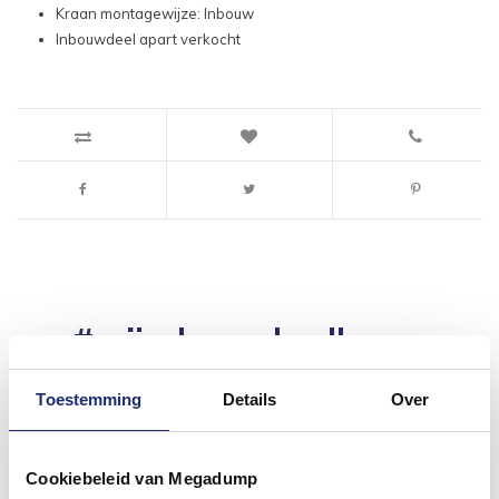
Kraan montagewijze: Inbouw
Inbouwdeel apart verkocht
#mijndroombadkamer
Wij geloven in de kracht van delen. Deel jouw
badkamer op Instagram met #mijndroombadkamer
Toestemming
Details
Over
en tag @megadumpnl. Samen bouwen we een
inspirerende omgeving vol met unieke
badkamerstijlen. Doe je mee?
Cookiebeleid van Megadump