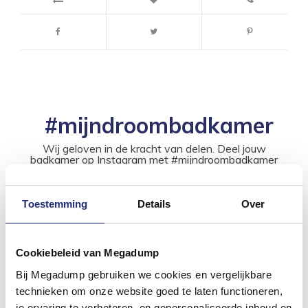
#mijndroombadkamer
Wij geloven in de kracht van delen. Deel jouw
badkamer op Instagram met #mijndroombadkamer
en tag @megadumpnl. Samen bouwen we een
inspirerende omgeving vol met unieke
badkamerstijlen. Doe je mee?
Toestemming
Details
Over
Cookiebeleid van Megadump
Bij Megadump gebruiken we cookies en vergelijkbare
technieken om onze website goed te laten functioneren,
je ervaring te verbeteren, en gepersonaliseerde inhoud en