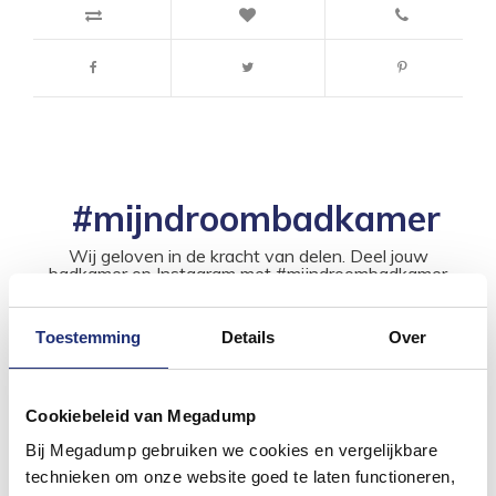
#mijndroombadkamer
Wij geloven in de kracht van delen. Deel jouw
badkamer op Instagram met #mijndroombadkamer
en tag @megadumpnl. Samen bouwen we een
inspirerende omgeving vol met unieke
badkamerstijlen. Doe je mee?
Toestemming
Details
Over
Cookiebeleid van Megadump
Bij Megadump gebruiken we cookies en vergelijkbare
technieken om onze website goed te laten functioneren,