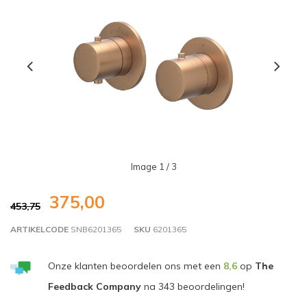
Image
1
/ 3
375,00
453,75
ARTIKELCODE
SNB6201365
SKU
6201365
Onze klanten beoordelen ons met een
8,6
op
The
Feedback Company
na
343
beoordelingen!