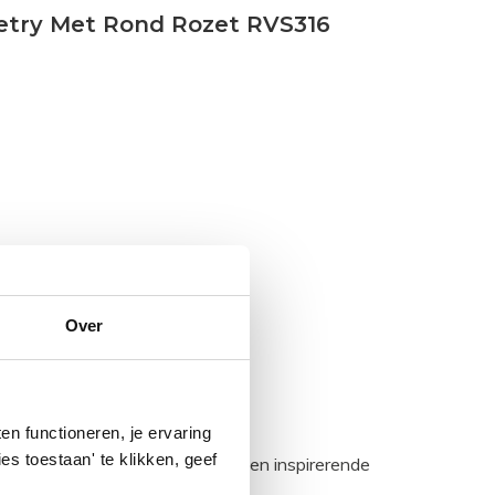
etry Met Rond Rozet RVS316
Over
n functioneren, je ervaring
es toestaan' te klikken, geef
egadumpnl. Samen bouwen we een inspirerende