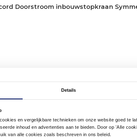
oncord Doorstroom inbouwstopkraan Symm
Details
p
#mijndroombadkamer
okies en vergelijkbare technieken om onze website goed te late
seerde inhoud en advertenties aan te bieden. Door op 'Alle cooki
ouw badkamer op Instagram met #mijndroombadkamer en tag @m
omgeving vol met unieke badkamerstijlen. Doe je mee?
uik van alle cookies zoals beschreven in ons beleid.