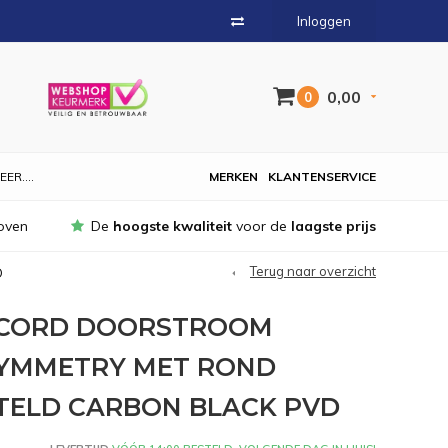
Inloggen
0,00
0
EER....
MERKEN
KLANTENSERVICE
oven
De
hoogste kwaliteit
voor de
laagste prijs
Terug naar overzicht
D
NCORD DOORSTROOM
YMMETRY MET ROND
TELD CARBON BLACK PVD