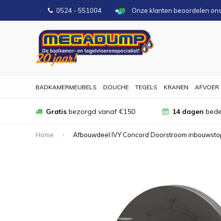
0524 - 551004
Onze klanten beoordelen on
BADKAMERMEUBELS
DOUCHE
TEGELS
KRANEN
AFVOER
Gratis
bezorgd vanaf €150
14 dagen
bede
Home
Afbouwdeel IVY Concord Doorstroom inbouwsto