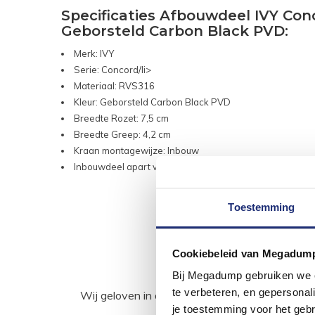
Specificaties Afbouwdeel IVY C
Geborsteld Carbon Black PVD:
Merk: IVY
Serie: Concord/li>
Materiaal: RVS316
Kleur: Geborsteld Carbon Black PVD
Breedte Rozet: 7,5 cm
Breedte Greep: 4,2 cm
Kraan montagewijze: Inbouw
Inbouwdeel apart verkocht
Toestemming
Cookiebeleid van Megadum
Bij Megadump gebruiken we co
te verbeteren, en gepersonali
Wij geloven in de kracht van delen. Deel j
je toestemming voor het gebr