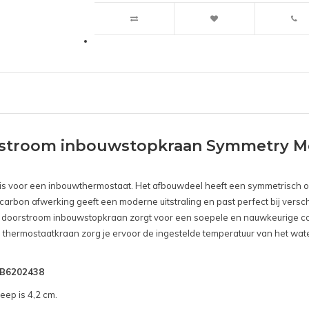
stroom inbouwstopkraan Symmetry Me
n is voor een inbouwthermostaat. Het afbouwdeel heeft een symmetrisch o
carbon afwerking geeft een moderne uitstraling en past perfect bij versc
De doorstroom inbouwstopkraan zorgt voor een soepele en nauwkeurige c
n thermostaatkraan zorg je ervoor de ingestelde temperatuur van het wate
SNB6202438
eep is 4,2 cm.