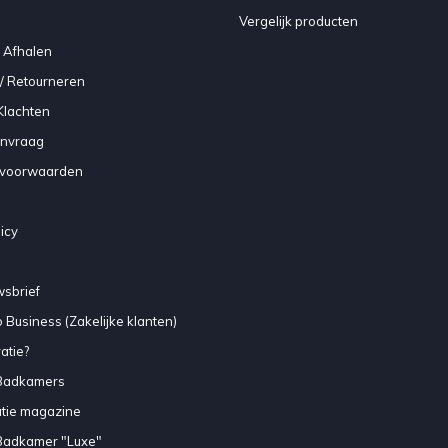
Vergelijk producten
 Afhalen
/ Retourneren
Klachten
anvraag
voorwaarden
icy
sbrief
 Business (Zakelijke klanten)
atie?
Badkamers
atie magazine
Badkamer "Luxe"