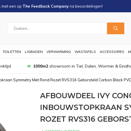
s met een
op
The Feedback Company
na
beoordelingen!
TOILETTEN
LIGBADEN
VERWARMING
WASTAFELS
ACCESSOIRES
M
nktijd
1000m2
showroom in Tiel, Dalen, Wormer & Eindh
pkraan Symmetry Met Rond Rozet RVS316 Geborsteld Carbon Black PV
AFBOUWDEEL IVY CO
INBOUWSTOPKRAAN S
ROZET RVS316 GEBORS