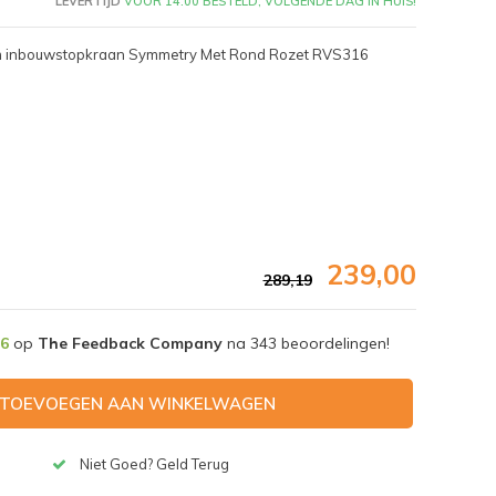
LEVERTIJD
VÓÓR 14:00 BESTELD, VOLGENDE DAG IN HUIS!
om inbouwstopkraan Symmetry Met Rond Rozet RVS316
239,00
289,19
,6
op
The Feedback Company
na
343
beoordelingen!
Afbeelding vergroten
TOEVOEGEN AAN WINKELWAGEN
Niet Goed? Geld Terug