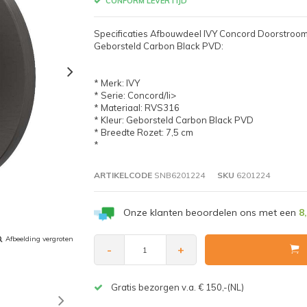
CONFORM LEVERTIJD
Specificaties Afbouwdeel IVY Concord Doorstro
Geborsteld Carbon Black PVD:
* Merk: IVY
* Serie: Concord/li>
* Materiaal: RVS316
* Kleur: Geborsteld Carbon Black PVD
* Breedte Rozet: 7,5 cm
*
ARTIKELCODE
SNB6201224
SKU
6201224
Onze klanten beoordelen ons met een
8
Afbeelding vergroten
-
+
Gratis bezorgen v.a. € 150,-(NL)