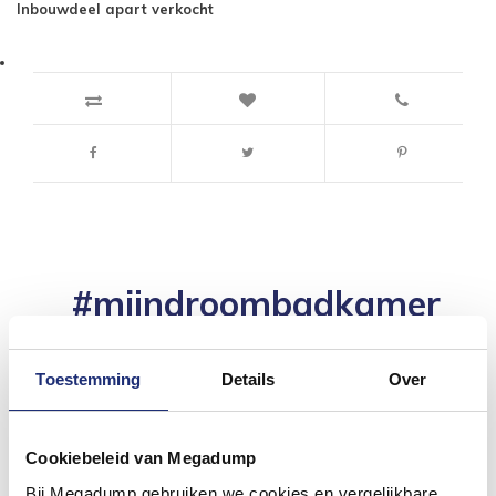
Inbouwdeel apart verkocht
#mijndroombadkamer
Wij geloven in de kracht van delen. Deel jouw
badkamer op Instagram met #mijndroombadkamer
en tag @megadumpnl. Samen bouwen we een
Toestemming
Details
Over
inspirerende omgeving vol met unieke
badkamerstijlen. Doe je mee?
Cookiebeleid van Megadump
Bij Megadump gebruiken we cookies en vergelijkbare