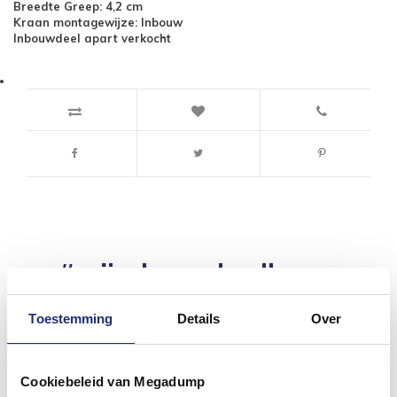
Breedte Greep: 4,2 cm
Kraan montagewijze: Inbouw
Inbouwdeel apart verkocht
#mijndroombadkamer
Wij geloven in de kracht van delen. Deel jouw
badkamer op Instagram met #mijndroombadkamer
Toestemming
Details
Over
en tag @megadumpnl. Samen bouwen we een
inspirerende omgeving vol met unieke
badkamerstijlen. Doe je mee?
Cookiebeleid van Megadump