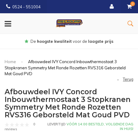
0
0524 - 551004
Gratis
bezorgd vanaf €150
Home
Afbouwdeel IVY Concord Inbouwthermostaat 3
Stopkranen Symmetry Met Ronde Rozetten RVS316 Geborsteld
Mat Goud PVD
Terug
Afbouwdeel IVY Concord
Inbouwthermostaat 3 Stopkranen
Symmetry Met Ronde Rozetten
RVS316 Geborsteld Mat Goud PVD
0
LEVERTIJD
VÓÓR 14:00 BESTELD, VOLGENDE DAG
IN HUIS!
reviews