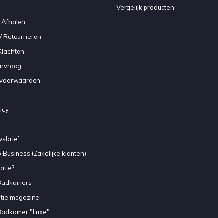
Vergelijk producten
 Afhalen
/ Retourneren
Klachten
anvraag
voorwaarden
icy
sbrief
 Business (Zakelijke klanten)
atie?
Badkamers
atie magazine
Badkamer "Luxe"