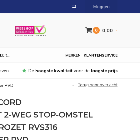
Inloggen
0,00
0
EER....
MERKEN
KLANTENSERVICE
oven
De
hoogste kwaliteit
voor de
laagste prijs
Terug naar overzicht
per PVD
CORD
 2-WEG STOP-OMSTEL
ROZET RVS316
ER PVD