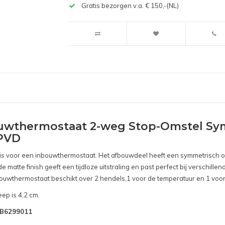
Gratis bezorgen v.a. € 150,-(NL)
uwthermostaat 2-weg Stop-Omstel Sy
 PVD
n is voor een inbouwthermostaat. Het afbouwdeel heeft een symmetrisch o
matte finish geeft een tijdloze uitstraling en past perfect bij verschill
nbouwthermostaat beschikt over 2 hendels,1 voor de temperatuur en 1 vo
ep is 4,2 cm.
SNB6299011