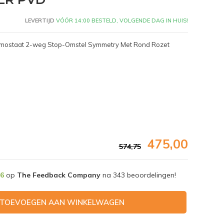
LEVERTIJD
VÓÓR 14:00 BESTELD, VOLGENDE DAG IN HUIS!
rmostaat 2-weg Stop-Omstel Symmetry Met Rond Rozet
475,00
574,75
,6
op
The Feedback Company
na
343
beoordelingen!
Afbeelding vergroten
TOEVOEGEN AAN WINKELWAGEN