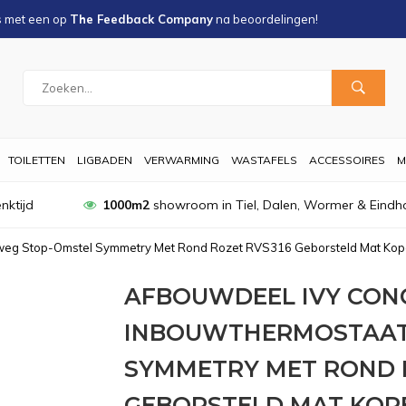
s met een
op
The Feedback Company
na
beoordelingen!
TOILETTEN
LIGBADEN
VERWARMING
WASTAFELS
ACCESSOIRES
M
nktijd
1000m2
showroom in Tiel, Dalen, Wormer & Eindh
weg Stop-Omstel Symmetry Met Rond Rozet RVS316 Geborsteld Mat Ko
AFBOUWDEEL IVY CON
INBOUWTHERMOSTAAT
SYMMETRY MET ROND 
GEBORSTELD MAT KOP