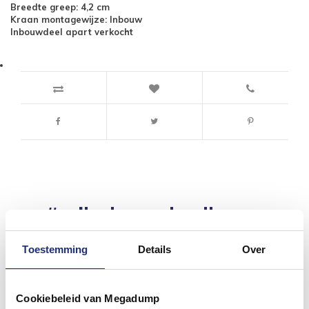
Breedte greep: 4,2 cm
Kraan montagewijze: Inbouw
Inbouwdeel apart verkocht
#mijndroombadkamer
Wij geloven in de kracht van delen. Deel jouw
badkamer op Instagram met #mijndroombadkamer
Toestemming
Details
Over
en tag @megadumpnl. Samen bouwen we een
inspirerende omgeving vol met unieke
badkamerstijlen. Doe je mee?
Cookiebeleid van Megadump