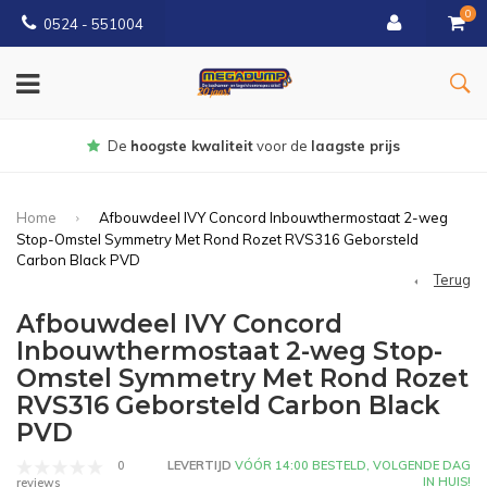
0
0524 - 551004
Gratis
bezorgd vanaf €150
Home
Afbouwdeel IVY Concord Inbouwthermostaat 2-weg
Stop-Omstel Symmetry Met Rond Rozet RVS316 Geborsteld
Carbon Black PVD
Terug
Afbouwdeel IVY Concord
Inbouwthermostaat 2-weg Stop-
Omstel Symmetry Met Rond Rozet
RVS316 Geborsteld Carbon Black
PVD
0
LEVERTIJD
VÓÓR 14:00 BESTELD, VOLGENDE DAG
IN HUIS!
reviews