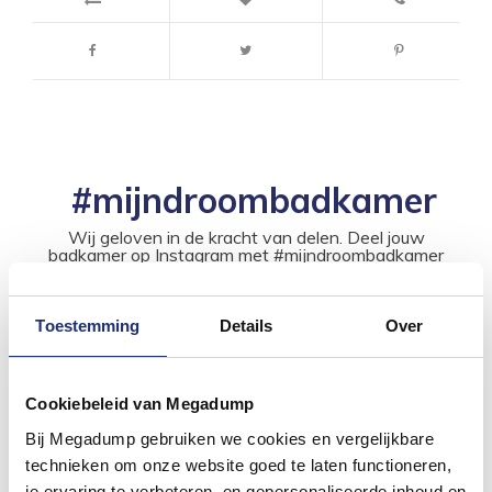
#mijndroombadkamer
Wij geloven in de kracht van delen. Deel jouw
badkamer op Instagram met #mijndroombadkamer
en tag @megadumpnl. Samen bouwen we een
inspirerende omgeving vol met unieke
badkamerstijlen. Doe je mee?
Toestemming
Details
Over
Cookiebeleid van Megadump
Bij Megadump gebruiken we cookies en vergelijkbare
technieken om onze website goed te laten functioneren,
je ervaring te verbeteren, en gepersonaliseerde inhoud en