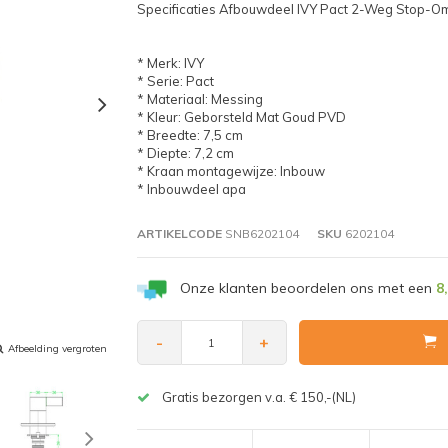
Specificaties Afbouwdeel IVY Pact 2-Weg Stop-O
* Merk: IVY
* Serie: Pact
* Materiaal: Messing
* Kleur: Geborsteld Mat Goud PVD
* Breedte: 7,5 cm
* Diepte: 7,2 cm
* Kraan montagewijze: Inbouw
* Inbouwdeel apa
ARTIKELCODE
SNB6202104
SKU
6202104
Onze klanten beoordelen ons met een
8
-
+
Afbeelding vergroten
Gratis bezorgen v.a. € 150,-(NL)