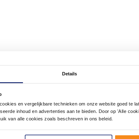
Details
#mijndroombadkamer
p
ouw badkamer op Instagram met #mijndroombadkamer en tag @m
omgeving vol met unieke badkamerstijlen. Doe je mee?
okies en vergelijkbare technieken om onze website goed te late
seerde inhoud en advertenties aan te bieden. Door op 'Alle cooki
uik van alle cookies zoals beschreven in ons beleid.