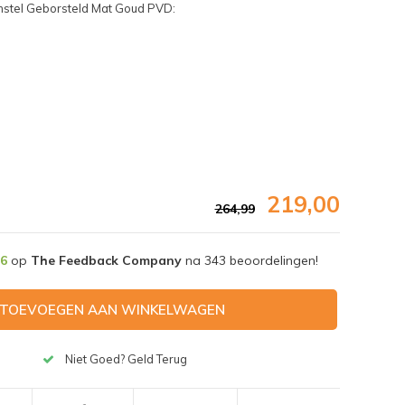
mstel Geborsteld Mat Goud PVD:
219,00
264,99
,6
op
The Feedback Company
na
343
beoordelingen!
TOEVOEGEN AAN WINKELWAGEN
Afbeelding vergroten
Niet Goed? Geld Terug