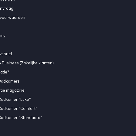
anvraag
voorwaarden
icy
sbrief
 Business (Zakelijke klanten)
atie?
Badkamers
atie magazine
Badkamer "Luxe"
Badkamer "Comfort"
Badkamer "Standaard"