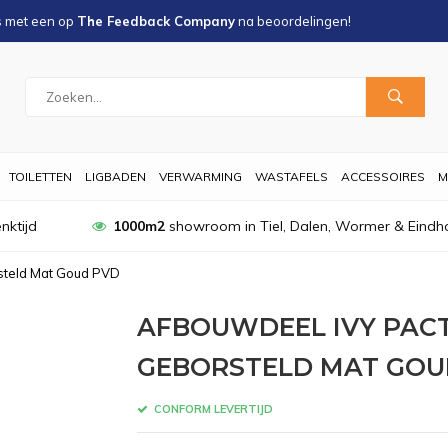
s met een
op
The Feedback Company
na
beoordelingen!
TOILETTEN
LIGBADEN
VERWARMING
WASTAFELS
ACCESSOIRES
M
nktijd
1000m2
showroom in Tiel, Dalen, Wormer & Eindh
steld Mat Goud PVD
AFBOUWDEEL IVY PAC
GEBORSTELD MAT GOU
CONFORM LEVERTIJD