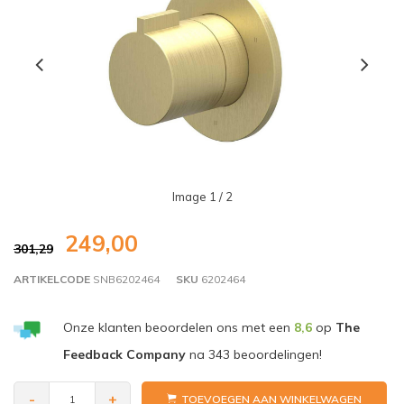
Image
1
/ 2
249,00
301,29
ARTIKELCODE
SNB6202464
SKU
6202464
Onze klanten beoordelen ons met een
8,6
op
The
Feedback Company
na
343
beoordelingen!
-
+
TOEVOEGEN AAN WINKELWAGEN