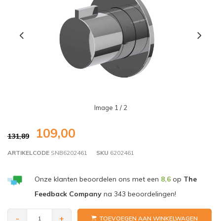
Image
1
/ 2
109,00
131,89
ARTIKELCODE
SNB6202461
SKU
6202461
Onze klanten beoordelen ons met een
8,6
op
The
Feedback Company
na
343
beoordelingen!
-
+
TOEVOEGEN AAN WINKELWAGEN