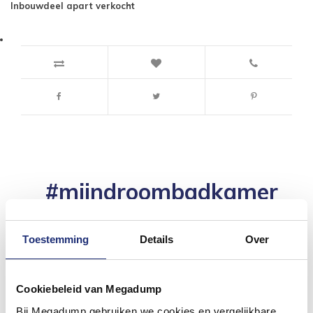
Inbouwdeel apart verkocht
#mijndroombadkamer
Wij geloven in de kracht van delen. Deel jouw
badkamer op Instagram met #mijndroombadkamer
en tag @megadumpnl. Samen bouwen we een
Toestemming
Details
Over
inspirerende omgeving vol met unieke
badkamerstijlen. Doe je mee?
Cookiebeleid van Megadump
Bij Megadump gebruiken we cookies en vergelijkbare