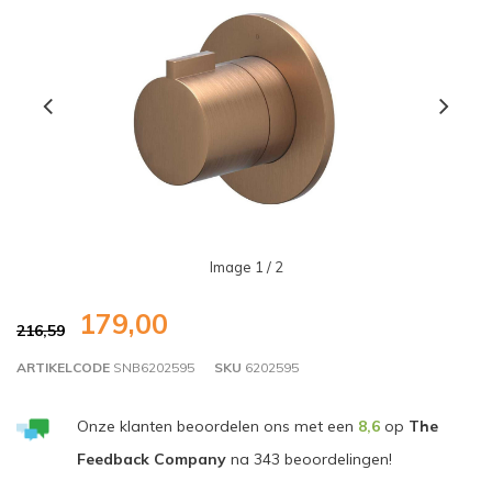
Image
1
/ 2
179,00
216,59
ARTIKELCODE
SNB6202595
SKU
6202595
Onze klanten beoordelen ons met een
8,6
op
The
Feedback Company
na
343
beoordelingen!