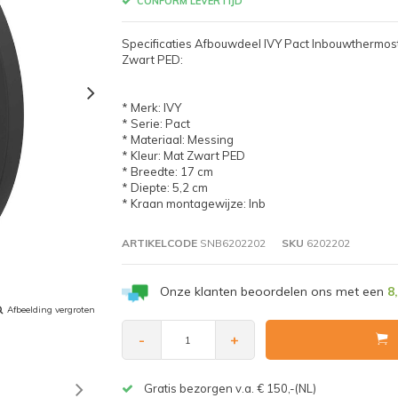
CONFORM LEVERTIJD
Specificaties Afbouwdeel IVY Pact Inbouwthermo
Zwart PED:
* Merk: IVY
* Serie: Pact
* Materiaal: Messing
* Kleur: Mat Zwart PED
* Breedte: 17 cm
* Diepte: 5,2 cm
* Kraan montagewijze: Inb
ARTIKELCODE
SNB6202202
SKU
6202202
Onze klanten beoordelen ons met een
8
Afbeelding vergroten
-
+
Gratis bezorgen v.a. € 150,-(NL)