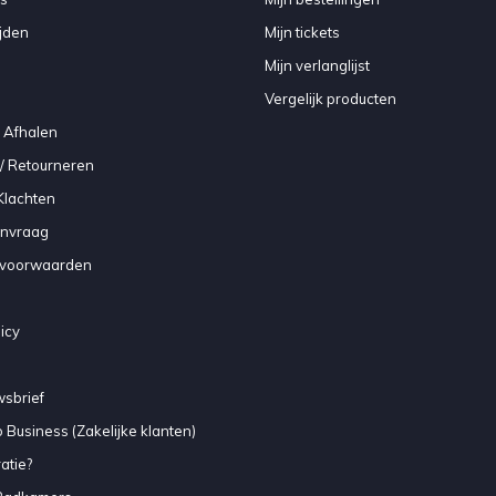
jden
Mijn tickets
Mijn verlanglijst
Vergelijk producten
 Afhalen
/ Retourneren
Klachten
anvraag
voorwaarden
icy
sbrief
 Business (Zakelijke klanten)
atie?