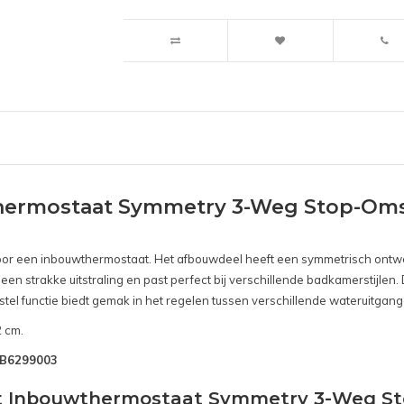
hermostaat Symmetry 3-Weg Stop-Oms
s voor een inbouwthermostaat. Het afbouwdeel heeft een symmetrisch ontwe
 een strakke uitstraling en past perfect bij verschillende badkamerstijle
stel functie biedt gemak in het regelen tussen verschillende wateruitgan
2 cm.
SNB6299003
act Inbouwthermostaat Symmetry 3-Weg S