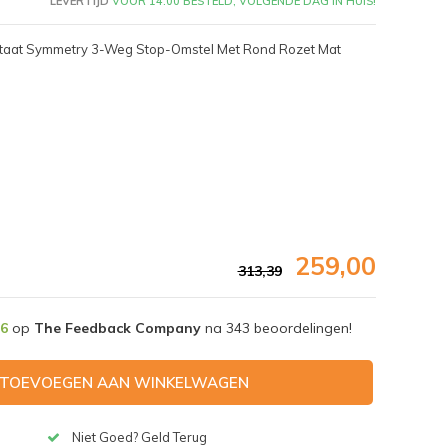
LEVERTIJD
VÓÓR 14:00 BESTELD, VOLGENDE DAG IN HUIS!
staat Symmetry 3-Weg Stop-Omstel Met Rond Rozet Mat
259,00
313,39
,6
op
The Feedback Company
na
343
beoordelingen!
Afbeelding vergroten
TOEVOEGEN AAN WINKELWAGEN
Niet Goed? Geld Terug