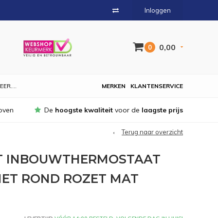
Inloggen
0,00
0
EER....
MERKEN
KLANTENSERVICE
oven
De
hoogste kwaliteit
voor de
laagste prijs
Terug naar overzicht
CT INBOUWTHERMOSTAAT
MET ROND ROZET MAT