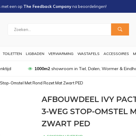
s met een
op
The Feedback Company
na
beoordelingen!
TOILETTEN
LIGBADEN
VERWARMING
WASTAFELS
ACCESSOIRES
M
nktijd
1000m2
showroom in Tiel, Dalen, Wormer & Eindh
 Stop-Omstel Met Rond Rozet Mat Zwart PED
AFBOUWDEEL IVY PA
3-WEG STOP-OMSTEL 
ZWART PED