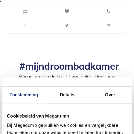
#mijndroombadkamer
Wij geloven in de kracht van delen. Deel jouw
badkamer op Instagram met #mijndroombadkamer
en tag @megadumpnl. Samen bouwen we een
inspirerende omgeving vol met unieke
Toestemming
Details
Over
badkamerstijlen. Doe je mee?
Cookiebeleid van Megadump
Bij Megadump gebruiken we cookies en vergelijkbare
technieken om onze website goed te laten functioneren,