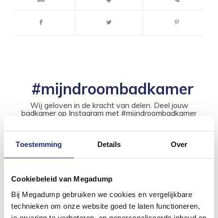
#mijndroombadkamer
Wij geloven in de kracht van delen. Deel jouw
badkamer op Instagram met #mijndroombadkamer
en tag @megadumpnl. Samen bouwen we een
inspirerende omgeving vol met unieke
badkamerstijlen. Doe je mee?
Toestemming
Details
Over
Cookiebeleid van Megadump
Bij Megadump gebruiken we cookies en vergelijkbare
technieken om onze website goed te laten functioneren,
je ervaring te verbeteren, en gepersonaliseerde inhoud en