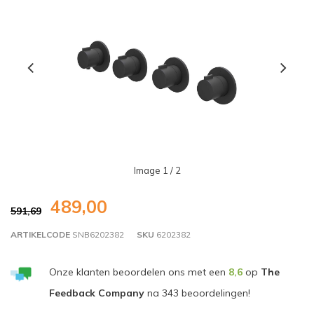
Image
1
/ 2
489,00
591,69
ARTIKELCODE
SNB6202382
SKU
6202382
Onze klanten beoordelen ons met een
8,6
op
The
Feedback Company
na
343
beoordelingen!