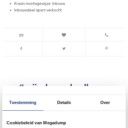
Kraan montagewijze: Inbouw
Inbouwdeel apart verkocht
#mijndroombadkamer
Wij geloven in de kracht van delen. Deel jouw
badkamer op Instagram met #mijndroombadkamer
Toestemming
Details
Over
en tag @megadumpnl. Samen bouwen we een
inspirerende omgeving vol met unieke
badkamerstijlen. Doe je mee?
Cookiebeleid van Megadump