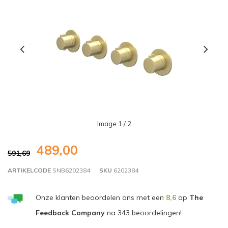
Image
1
/ 2
489,00
591,69
ARTIKELCODE
SNB6202384
SKU
6202384
Onze klanten beoordelen ons met een
8,6
op
The
Feedback Company
na
343
beoordelingen!