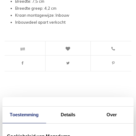
Breedte: 7,5 cm
Breedte greep: 4,2 cm
Kraan montagewijze: Inbouw
Inbouwdeel apart verkocht
#mijndroombadkamer
Wij geloven in de kracht van delen. Deel jouw
Toestemming
Details
Over
badkamer op Instagram met #mijndroombadkamer
en tag @megadumpnl. Samen bouwen we een
inspirerende omgeving vol met unieke
badkamerstijlen. Doe je mee?