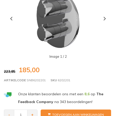
Image
1
/ 2
185,00
223,85
ARTIKELCODE
SNB6202201
SKU
6202201
Onze klanten beoordelen ons met een
8,6
op
The
Feedback Company
na
343
beoordelingen!
-
+
TOEVOEGEN AAN WINKELWAGEN