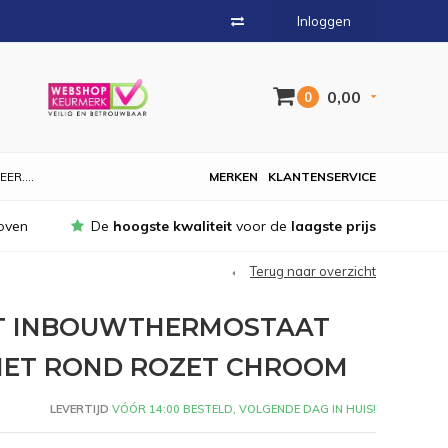
Inloggen
0,00
0
EER....
MERKEN
KLANTENSERVICE
oven
De
hoogste kwaliteit
voor de
laagste prijs
Terug naar overzicht
CT INBOUWTHERMOSTAAT
MET ROND ROZET CHROOM
LEVERTIJD
VÓÓR 14:00 BESTELD, VOLGENDE DAG IN HUIS!