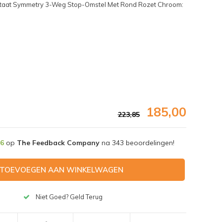
staat Symmetry 3-Weg Stop-Omstel Met Rond Rozet Chroom:
185,00
223,85
,6
op
The Feedback Company
na
343
beoordelingen!
TOEVOEGEN AAN WINKELWAGEN
Afbeelding vergroten
Niet Goed? Geld Terug