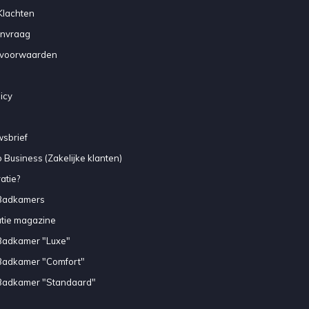
Klachten
anvraag
voorwaarden
icy
sbrief
 Business (Zakelijke klanten)
atie?
Badkamers
atie magazine
Badkamer "Luxe"
Badkamer "Comfort"
Badkamer "Standaard"