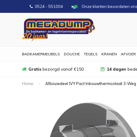
0524 - 551004
Onze klanten beoordelen on
BADKAMERMEUBELS
DOUCHE
TEGELS
KRANEN
AFVOER
Gratis
bezorgd vanaf €150
14 dagen
bede
Home
Afbouwdeel IVY Pact Inbouwthermostaat 3-Weg