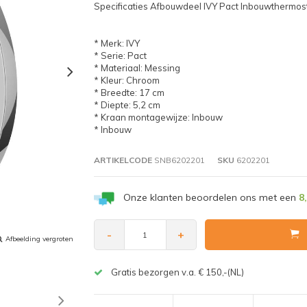
Specificaties Afbouwdeel IVY Pact Inbouwthermo
* Merk: IVY
* Serie: Pact
* Materiaal: Messing
* Kleur: Chroom
* Breedte: 17 cm
* Diepte: 5,2 cm
* Kraan montagewijze: Inbouw
* Inbouw
ARTIKELCODE
SNB6202201
SKU
6202201
Onze klanten beoordelen ons met een
8
-
+
Afbeelding vergroten
Gratis bezorgen v.a. € 150,-(NL)