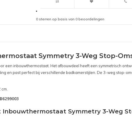
0
sterren op basis van
0
beoordelingen
hermostaat Symmetry 3-Weg Stop-Oms
s voor een inbouwthermostaat. Het afbouwdeel heeft een symmetrisch ontwe
ling en past perfect bij verschillende badkamerstijlen. De 3-weg stop-oms
2 cm.
SNB6299003
act Inbouwthermostaat Symmetry 3-Weg S