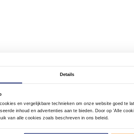
Details
#mijndroombadkamer
p
ouw badkamer op Instagram met #mijndroombadkamer en tag @m
omgeving vol met unieke badkamerstijlen. Doe je mee?
okies en vergelijkbare technieken om onze website goed te late
seerde inhoud en advertenties aan te bieden. Door op 'Alle cooki
uik van alle cookies zoals beschreven in ons beleid.