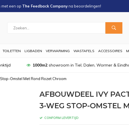
s met een
op
The Feedback Company
na
beoordelingen!
TOILETTEN
LIGBADEN
VERWARMING
WASTAFELS
ACCESSOIRES
M
nktijd
1000m2
showroom in Tiel, Dalen, Wormer & Eindh
 Stop-Omstel Met Rond Rozet Chroom
AFBOUWDEEL IVY PA
3-WEG STOP-OMSTEL 
CONFORM LEVERTIJD