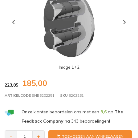
Image
1
/ 2
185,00
223,85
ARTIKELCODE
SNB6202251
SKU
6202251
Onze klanten beoordelen ons met een
8,6
op
The
Feedback Company
na
343
beoordelingen!
-
+
TOEVOEGEN AAN WINKELWAGEN