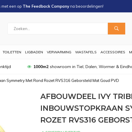
s met een
op
The Feedback Company
na
beoordelingen!
TOILETTEN
LIGBADEN
VERWARMING
WASTAFELS
ACCESSOIRES
M
nktijd
1000m2
showroom in Tiel, Dalen, Wormer & Eindh
raan Symmetry Met Rond Rozet RVS316 Geborsteld Mat Goud PVD
AFBOUWDEEL IVY TRI
INBOUWSTOPKRAAN S
ROZET RVS316 GEBORS