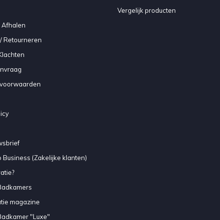
Vergelijk producten
 Afhalen
/ Retourneren
Klachten
anvraag
voorwaarden
icy
sbrief
 Business (Zakelijke klanten)
atie?
Badkamers
atie magazine
Badkamer "Luxe"