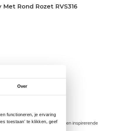
y Met Rond Rozet RVS316
Over
n functioneren, je ervaring
es toestaan' te klikken, geef
egadumpnl. Samen bouwen we een inspirerende