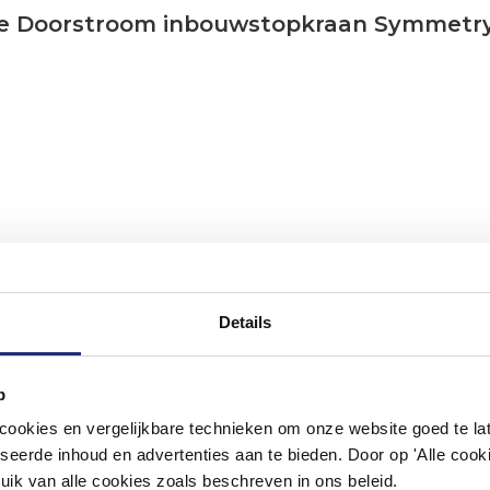
ribe Doorstroom inbouwstopkraan Symmetr
Details
p
#mijndroombadkamer
okies en vergelijkbare technieken om onze website goed te late
seerde inhoud en advertenties aan te bieden. Door op 'Alle cooki
ouw badkamer op Instagram met #mijndroombadkamer en tag @m
omgeving vol met unieke badkamerstijlen. Doe je mee?
uik van alle cookies zoals beschreven in ons beleid.