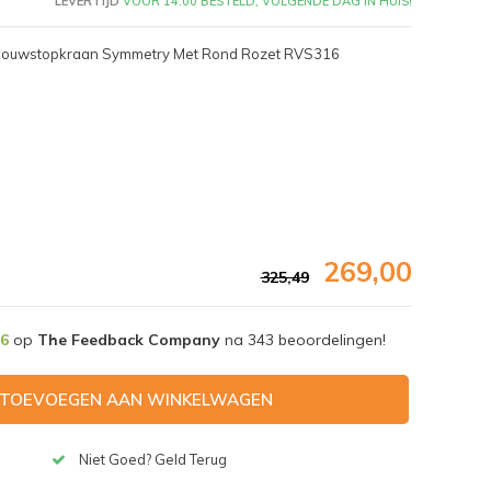
LEVERTIJD
VÓÓR 14:00 BESTELD, VOLGENDE DAG IN HUIS!
inbouwstopkraan Symmetry Met Rond Rozet RVS316
269,00
325,49
,6
op
The Feedback Company
na
343
beoordelingen!
Afbeelding vergroten
TOEVOEGEN AAN WINKELWAGEN
Niet Goed? Geld Terug