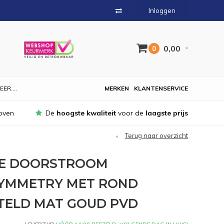
Inloggen
0,00
0
EER....
MERKEN
KLANTENSERVICE
oven
De
hoogste kwaliteit
voor de
laagste prijs
Terug naar overzicht
BE DOORSTROOM
YMMETRY MET ROND
TELD MAT GOUD PVD