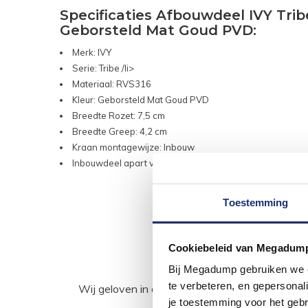
Specificaties Afbouwdeel IVY T
Geborsteld Mat Goud PVD:
Merk: IVY
Serie: Tribe /li>
Materiaal: RVS316
Kleur: Geborsteld Mat Goud PVD
Breedte Rozet: 7,5 cm
Breedte Greep: 4,2 cm
Kraan montagewijze: Inbouw
Inbouwdeel apart verkocht
Toestemming
Cookiebeleid van Megadum
Bij Megadump gebruiken we co
te verbeteren, en gepersonali
Wij geloven in de kracht van delen. Deel j
je toestemming voor het gebr