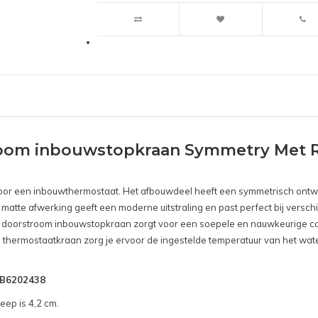
room inbouwstopkraan Symmetry Met R
is voor een inbouwthermostaat. Het afbouwdeel heeft een symmetrisch ontw
matte afwerking geeft een moderne uitstraling en past perfect bij versch
De doorstroom inbouwstopkraan zorgt voor een soepele en nauwkeurige c
n thermostaatkraan zorg je ervoor de ingestelde temperatuur van het wate
SNB6202438
eep is 4,2 cm.