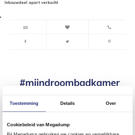
Inbouwdeel apart verkocht
#mijndroombadkamer
Wij geloven in de kracht van delen. Deel jouw
badkamer op Instagram met #mijndroombadkamer
en tag @megadumpnl. Samen bouwen we een
Toestemming
Details
Over
inspirerende omgeving vol met unieke
badkamerstijlen. Doe je mee?
Cookiebeleid van Megadump
Bij Megadump gebruiken we cookies en vergelijkbare