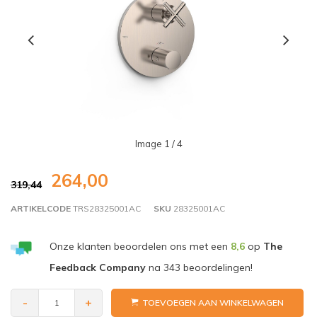
Image
1
/ 4
264,00
319,44
ARTIKELCODE
TRS28325001AC
SKU
28325001AC
Onze klanten beoordelen ons met een
8,6
op
The
Feedback Company
na
343
beoordelingen!
-
+
TOEVOEGEN AAN WINKELWAGEN