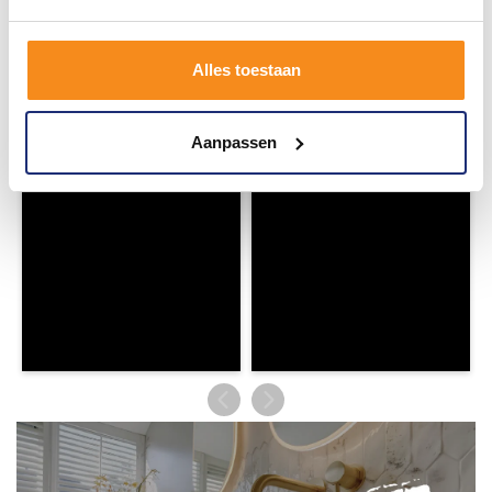
Wij geloven in de kracht van delen. Deel jouw
badkamer op Instagram met #mijndroombadkamer
en tag @megadumpnl. Samen bouwen we een
Alles toestaan
inspirerende omgeving vol met unieke
badkamerstijlen. Doe je mee?
Aanpassen