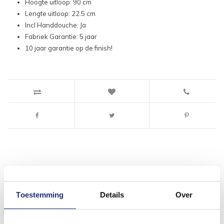
Hoogte uitloop: 90 cm
Lengte uitloop: 22.5 cm
Incl Handdouche: Ja
Fabriek Garantie: 5 jaar
10 jaar garantie op de finish!
#mijndroombadkamer
Toestemming
Details
Over
Wij geloven in de kracht van delen. Deel jouw
badkamer op Instagram met #mijndroombadkamer
en tag @megadumpnl. Samen bouwen we een