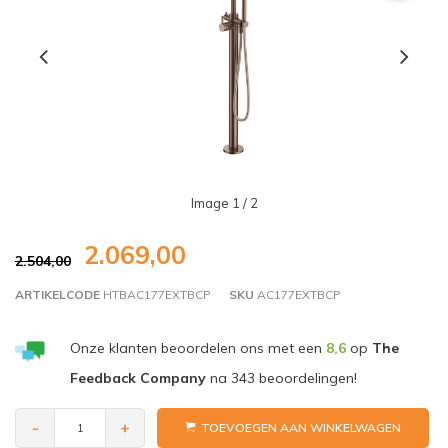
Image
1
/ 2
2.069,00
2.504,00
ARTIKELCODE
HTBAC177EXTBCP
SKU
AC177EXTBCP
Onze klanten beoordelen ons met een
8,6
op
The
Feedback Company
na
343
beoordelingen!
-
+
TOEVOEGEN AAN WINKELWAGEN