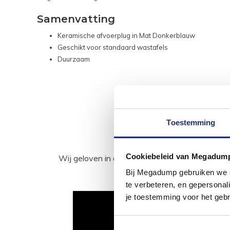
Samenvatting
Keramische afvoerplug in Mat Donkerblauw
Geschikt voor standaard wastafels
Duurzaam
Toestemming
Cookiebeleid van Megadum
Wij geloven in de kracht van delen. Deel j
Bij Megadump gebruiken we co
te verbeteren, en gepersonali
je toestemming voor het gebr