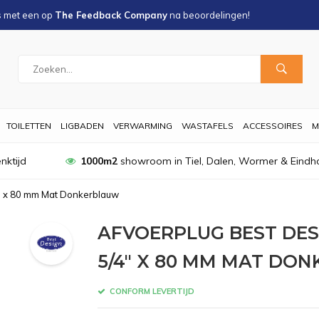
s met een
op
The Feedback Company
na
beoordelingen!
TOILETTEN
LIGBADEN
VERWARMING
WASTAFELS
ACCESSOIRES
M
nktijd
1000m2
showroom in Tiel, Dalen, Wormer & Eindh
4" x 80 mm Mat Donkerblauw
AFVOERPLUG BEST DES
5/4" X 80 MM MAT DO
CONFORM LEVERTIJD