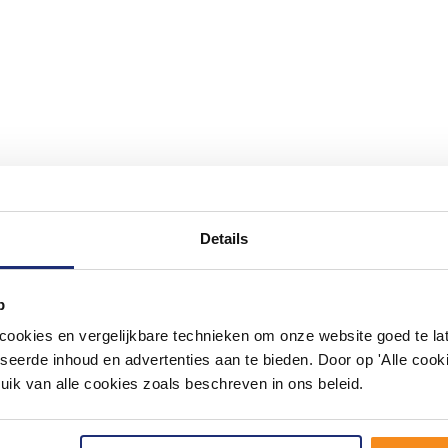
Details
#mijndroombadkamer
p
ouw badkamer op Instagram met #mijndroombadkamer en tag @m
omgeving vol met unieke badkamerstijlen. Doe je mee?
okies en vergelijkbare technieken om onze website goed te late
seerde inhoud en advertenties aan te bieden. Door op 'Alle cooki
uik van alle cookies zoals beschreven in ons beleid.