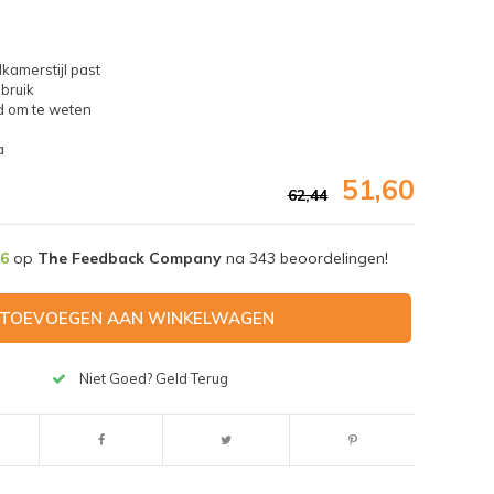
kamerstijl past
bruik
d om te weten
a
51,60
62,44
,6
op
The Feedback Company
na
343
beoordelingen!
TOEVOEGEN AAN WINKELWAGEN
Niet Goed? Geld Terug
Afbeelding vergroten