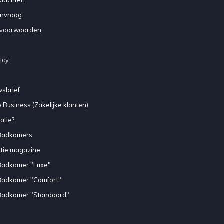
anvraag
voorwaarden
icy
sbrief
 Business (Zakelijke klanten)
atie?
Badkamers
atie magazine
Badkamer "Luxe"
Badkamer "Comfort"
Badkamer "Standaard"