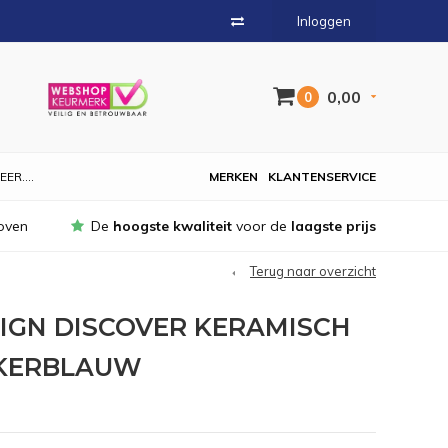
Inloggen
0,00
0
EER....
MERKEN
KLANTENSERVICE
oven
De
hoogste kwaliteit
voor de
laagste prijs
Terug naar overzicht
IGN DISCOVER KERAMISCH
NKERBLAUW