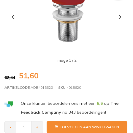
Image
1
/ 2
51,60
62,44
ARTIKELCODE
ADB4018620
SKU
4018620
Onze klanten beoordelen ons met een
8,6
op
The
Feedback Company
na
343
beoordelingen!
-
+
TOEVOEGEN AAN WINKELWAGEN