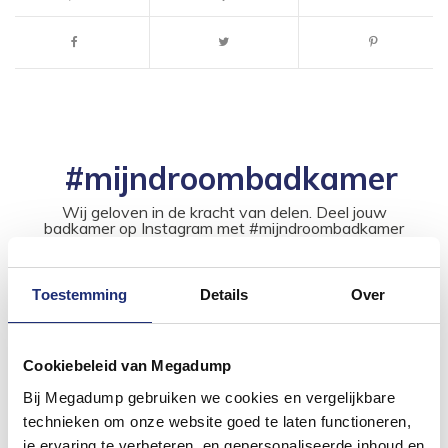
#mijndroombadkamer
Wij geloven in de kracht van delen. Deel jouw
badkamer op Instagram met #mijndroombadkamer
en tag @megadumpnl. Samen bouwen we een
inspirerende omgeving vol met unieke
badkamerstijlen. Doe je mee?
Toestemming
Details
Over
Cookiebeleid van Megadump
Bij Megadump gebruiken we cookies en vergelijkbare
technieken om onze website goed te laten functioneren,
je ervaring te verbeteren, en gepersonaliseerde inhoud en