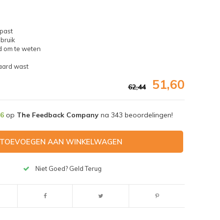
 past
bruik
d om te weten
aard wast
51,60
62,44
,6
op
The Feedback Company
na
343
beoordelingen!
TOEVOEGEN AAN WINKELWAGEN
Niet Goed? Geld Terug
Afbeelding vergroten