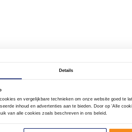
Details
#mijndroombadkamer
p
ouw badkamer op Instagram met #mijndroombadkamer en tag @m
omgeving vol met unieke badkamerstijlen. Doe je mee?
okies en vergelijkbare technieken om onze website goed te late
seerde inhoud en advertenties aan te bieden. Door op 'Alle cooki
uik van alle cookies zoals beschreven in ons beleid.