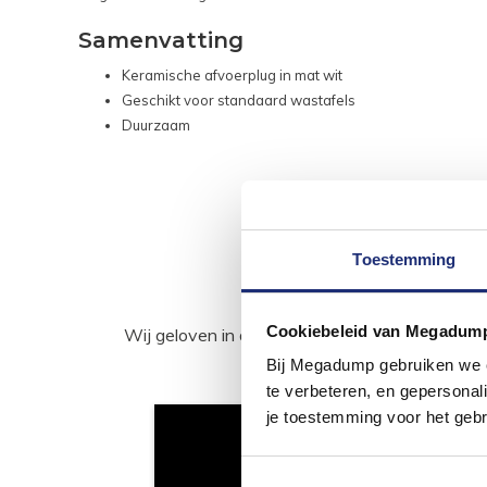
Samenvatting
Keramische afvoerplug in mat wit
Geschikt voor standaard wastafels
Duurzaam
Toestemming
Cookiebeleid van Megadum
Wij geloven in de kracht van delen. Deel j
Bij Megadump gebruiken we co
te verbeteren, en gepersonali
je toestemming voor het gebr