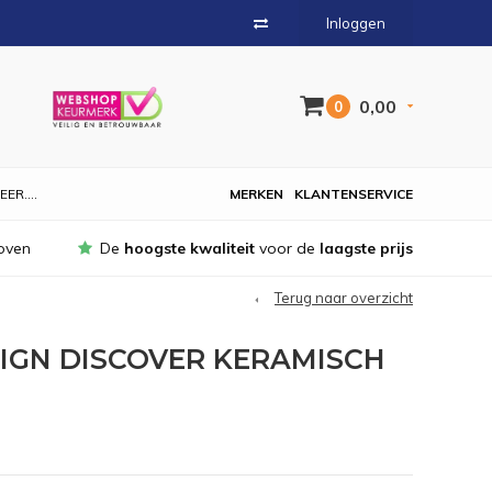
Inloggen
0,00
0
EER....
MERKEN
KLANTENSERVICE
oven
De
hoogste kwaliteit
voor de
laagste prijs
Terug naar overzicht
IGN DISCOVER KERAMISCH