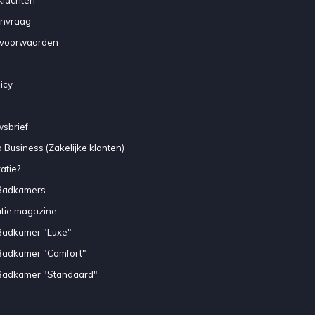
anvraag
voorwaarden
icy
sbrief
 Business (Zakelijke klanten)
atie?
Badkamers
atie magazine
Badkamer "Luxe"
Badkamer "Comfort"
Badkamer "Standaard"