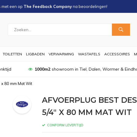
s met een
op
The Feedback Company
na
beoordelingen!
TOILETTEN
LIGBADEN
VERWARMING
WASTAFELS
ACCESSOIRES
M
nktijd
1000m2
showroom in Tiel, Dalen, Wormer & Eindh
" x 80 mm Mat Wit
AFVOERPLUG BEST DES
5/4" X 80 MM MAT WIT
CONFORM LEVERTIJD