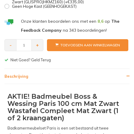
Zwart (GLISPROJHKMZ160) (+€335,00)
Geen Hoge Kast (GEENHOGEKAST)
Onze klanten beoordelen ons met een
8,6
op
The
Feedback Company
na
343
beoordelingen!
-
+
TOEVOEGEN AAN WINKELWAGEN
Gratis bezorgen v.a. € 150,-(NL)
Beschrijving
AKTIE! Badmeubel Boss &
Wessing Paris 100 cm Mat Zwart
Wastafel Compleet Mat Zwart (1
of 2 kraangaten)
Badkamermeubelset Paris is een set bestaand uit twee