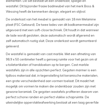
elementen. De set bestaat uit een onderkast, spiegel en
wastafel. Dit bijzonder fraaie badmeubel van het merk Boss &
Wessing heeft de kenmerken design, elegant en stijlvol.
De onderkast van het meubel is gemaakt van 18 mm Melamine
plaat (FSC Gekeurd). De twee lades van dit badkamermeubel zijn
uitgevoerd met een soft-close techniek. Dit houdt in dat wanneer
de lade wordt gesloten, deze automatisch wordt afgeremd en
zelf automatisch rustig sluit. Deze onderkast wordt gemonteerd
geleverd.
De wastafel is gemaakt van cast marble. Met een afmeting van
98.9 x 50 centimeter heeft u genoeg ruimte voor het gezin om al
u toiletartikelen of handdoeken op te bergen. Cast marble
wastafels zijn in alle opzichten perfect. Gegoten marmer is een
tijdloos materiaal dat, in tegenstelling tot keramische materialen,
een grote verscheidenheid aan vormen toelaat. Dit maakt het
mogelijk om vormen te maken die ondenkbaar zouden zijn met
gewone keramiek. De gegoten wastafels profiteren daarom van
perfect schone randen en perfect vlakke schapruimte. De
uiteindelijke oppervlakteafwerking bestaat uit een laag geverfde