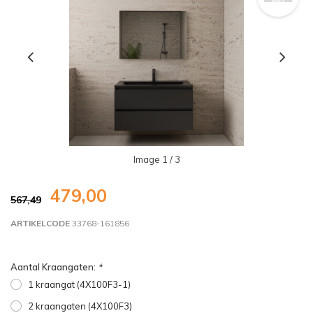
Image
1
/ 3
479,00
567,49
ARTIKELCODE
33768-161856
Aantal Kraangaten:
*
1 kraangat (4X100F3-1)
2 kraangaten (4X100F3)