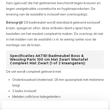
hars (gelcoat) die het gietmarmer beschermt tegen krassen en
tegen veelgebruikte cosmetische en hygiëneproducten. De
levering van de wastafel is inclusief een overloopdop).
Belangrijk!
Dit badmeubel wordt standaard geleverd exclusief
kraan, spiegel en sifon: deze artikelen dient u apart bij te
bestellen om het meubel compleet te maken. De overloop zit niet
in het midden van de wastafel i.v.m. te weinig ruimte voor de
montage van de kraan.
Specificaties AKTIE! Badmeubel Boss &
Wessing Paris 100 cm Mat Zwart Wastafel
Compleet Mat Zwart (1 of 2 kraangaten):
De set wordt compleet geleverd met:
Onderbouwkast (materiaal: 18 mm spaanplaat met melamine
laag)
2 lades inclusief
Metalen softclose ladegeleiders
Wastafel (materiaal: cast marble)
Bevestigingsmateriaal