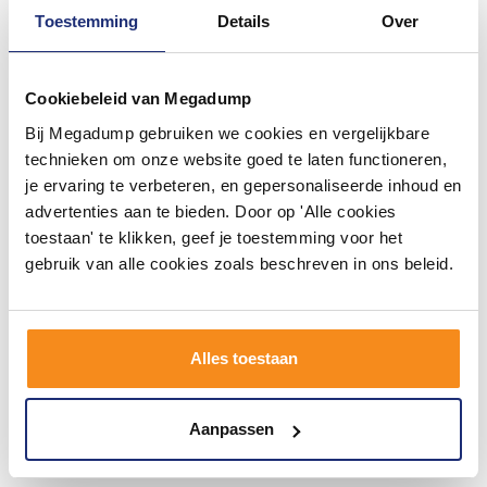
Technische montagetekening
Toestemming
Details
Over
Met 1 of 2 kraangaten
Met overloop
Geïntegreerde handgrepen
Cookiebeleid van Megadump
Let op: dit meubel wordt geleverd exclusief kraan en
Bij Megadump gebruiken we cookies en vergelijkbare
afvoer!
technieken om onze website goed te laten functioneren,
je ervaring te verbeteren, en gepersonaliseerde inhoud en
Meubel maten
advertenties aan te bieden. Door op 'Alle cookies
Breedte: 98.4 cm
toestaan' te klikken, geef je toestemming voor het
Hoogte: 50 cm
gebruik van alle cookies zoals beschreven in ons beleid.
Diepte: 47.5 cm
Alles toestaan
Aanpassen