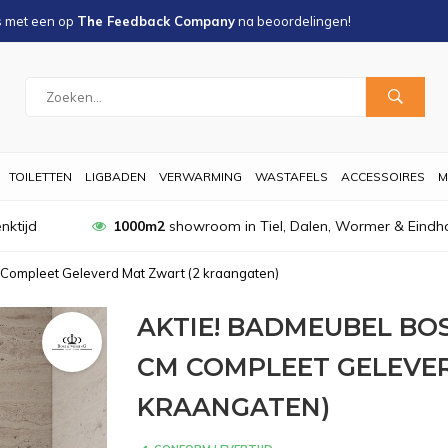
s met een
op
The Feedback Company
na
beoordelingen!
TOILETTEN
LIGBADEN
VERWARMING
WASTAFELS
ACCESSOIRES
M
nktijd
1000m2
showroom in Tiel, Dalen, Wormer & Eindh
Compleet Geleverd Mat Zwart (2 kraangaten)
AKTIE! BADMEUBEL BOS
CM COMPLEET GELEVER
KRAANGATEN)