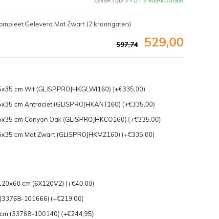
LEVERTIJD
3 TOT 5 WERKDAGEN
ompleet Geleverd Mat Zwart (2 kraangaten)
529,00
597,74
35x35 cm Wit (GLISPPROJHKGLWI160) (+€335,00)
35x35 cm Antraciet (GLISPROJHKANT160) (+€335,00)
x35x35 cm Canyon Oak (GLISPROJHKCO160) (+€335,00)
35x35 cm Mat Zwart (GLISPROJHKMZ160) (+€335,00)
Afbeelding vergroten
g 120x60 cm (6X120V2) (+€40,00)
(33768-101666) (+€219,00)
cm (33768-100140) (+€244,95)