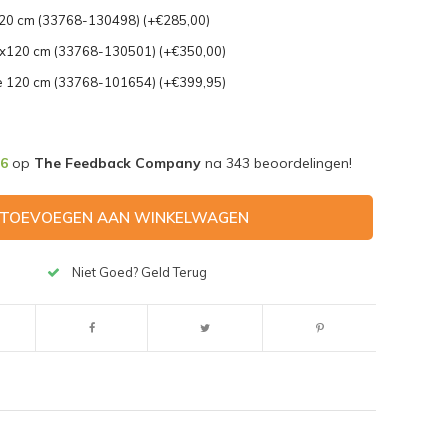
0 cm (33768-130498) (+€285,00)
x120 cm (33768-130501) (+€350,00)
 120 cm (33768-101654) (+€399,95)
,6
op
The Feedback Company
na
343
beoordelingen!
TOEVOEGEN AAN WINKELWAGEN
Niet Goed? Geld Terug