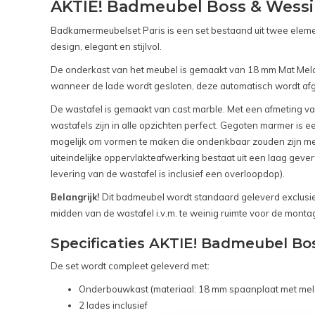
AKTIE! Badmeubel Boss & Wessin
Badkamermeubelset Paris is een set bestaand uit twee eleme
design, elegant en stijlvol.
De onderkast van het meubel is gemaakt van 18 mm Mat Melami
wanneer de lade wordt gesloten, deze automatisch wordt afg
De wastafel is gemaakt van cast marble. Met een afmeting van
wastafels zijn in alle opzichten perfect. Gegoten marmer is e
mogelijk om vormen te maken die ondenkbaar zouden zijn me
uiteindelijke oppervlakteafwerking bestaat uit een laag gev
levering van de wastafel is inclusief een overloopdop).
Belangrijk!
Dit badmeubel wordt standaard geleverd exclusief 
midden van de wastafel i.v.m. te weinig ruimte voor de monta
Specificaties AKTIE! Badmeubel Bo
De set wordt compleet geleverd met:
Onderbouwkast (materiaal: 18 mm spaanplaat met mel
2 lades inclusief