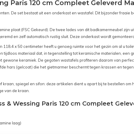
g Paris 120 cm Compleet Geleverd Mat
nten. De set bestaat uit een onderkast en wastafel. Dit bijzonder fraa
ne plaat (FSC Gekeurd). De twee lades van dit badkamermeubel zijn uitg
eremd en zelf automatisch rustig sluit. Deze onderkast wordt gemonteer
 118.4 x 50 centimeter heeft u genoeg ruimte voor het gezin om al u toil
en tijdloos materiaal dat, in tegenstelling tot keramische materialen, een
t gewone keramiek. De gegoten wastafels profiteren daarom van perfec
erfde hars (gelcoat) die het gietmarmer beschermt tegen krassen en teg
kraan, spiegel en sifon: deze artikelen dient u apart bij te bestellen om 
ge van de kraan.
ss & Wessing Paris 120 cm Compleet Gelev
amine laag)