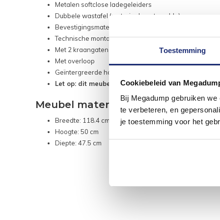
Metalen softclose ladegeleiders
Dubbele wastafel (materiaal: cast marble)
Bevestigingsmateriaal
Technische montagetekening
Met 2 kraangaten
Toestemming
Met overloop
Geïntergreerde handgrepen
Cookiebeleid van Megadum
Let op: dit meubel wordt geleverd exclusief kraan e
Bij Megadump gebruiken we co
Meubel maten
te verbeteren, en gepersonali
Breedte: 118.4 cm
je toestemming voor het gebr
Hoogte: 50 cm
Diepte: 47.5 cm