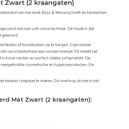
 Zwart (2 kraangaten)
ie badmeubel van het merk Boss & Wessing heeft de kenmerken
evoerd met een soft-close techniek. Dit houdt in dat
d geleverd.
etartikelen of handdoeken op te bergen. Cast marble
 grote verscheidenheid aan vormen toelaat. Dit maakt het
t schone randen en perfect vlakke schapruimte. De
en veelgebruikte cosmetische en hygiëneproducten. De
het meubel compleet te maken. De overloop zit niet in het
erd Mat Zwart (2 kraangaten):