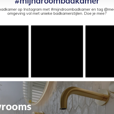
#mijndroombadkamer
ouw badkamer op Instagram met #mijndroombadkamer en tag @m
omgeving vol met unieke badkamerstijlen. Doe je mee?