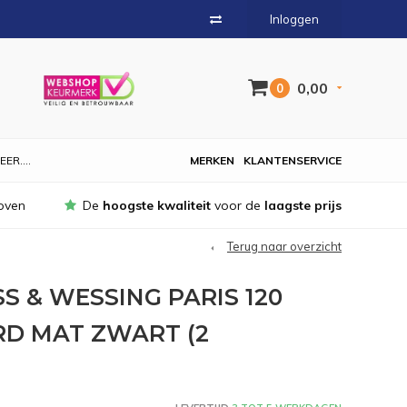
Inloggen
0,00
0
EER....
MERKEN
KLANTENSERVICE
oven
De
hoogste kwaliteit
voor de
laagste prijs
Terug naar overzicht
S & WESSING PARIS 120
D MAT ZWART (2