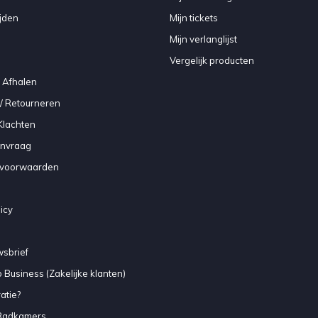
jden
Mijn tickets
Mijn verlanglijst
Vergelijk producten
 Afhalen
/ Retourneren
Klachten
anvraag
voorwaarden
icy
sbrief
 Business (Zakelijke klanten)
atie?
Badkamers