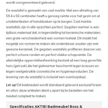
wordt voorgemonteerd geleverd.
De wastafel is gemaakt van cast marble. Met een afmeting van
59.4 x 50 centimeter heeft u genoeg ruimte voor het gezin om al
u toiletartikelen of handdoeken op te bergen. Cast marble
wastafels zijn in alle opzichten perfect. Gegoten marmer is een
tijdloos materiaal dat, in tegenstelling tot keramische materialen,
een grote verscheidenheid aan vormen toelaat. Dit maakt het
mogelijk om vormen te maken die ondenkbaar zouden zijn met
gewone keramiek. De gegoten wastafels profiteren daarom van
perfect schone randen en perfect vlakke schapruimte. De
uiteindelijke oppervlakteafwerking bestaat uit een laag geverfde
hars (gelcoat) die het gietmarmer beschermt tegen krassen en
tegen veelgebruikte cosmetische en hygiëneproducten. De
levering van de wastafel is inclusief een overloopdop).
Let op!
Dit badmeubel wordt standaard geleverd exclusief kraan
en sifon: deze artikelen dient u apart bij te bestellen om het
meubel compleet te maken.
Specificaties AKTIE! Badmeubel Boss &