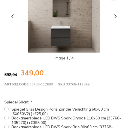
Image
1
/ 4
349,00
392,04
ARTIKELCODE
33768-112699
SKU
33768-112699
Spiegel 60cm:
*
Spiegel Gliss Design Paris Zonder Verlichting 60x60 cm
(6X060V2) (+€25,00)
Badkamerspiegel LED BWS Spark Dryade 110x60 cm (33768-
135270) (+€395,00)
Badkamerspiegel LED BWS Spark Brio 80x60 cm (33768-