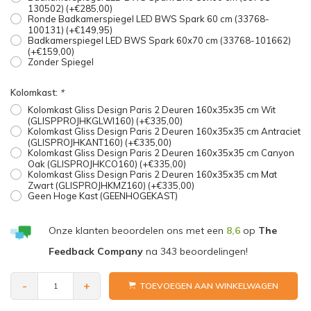
130502) (+€285,00)
Ronde Badkamerspiegel LED BWS Spark 60 cm (33768-
100131) (+€149,95)
Badkamerspiegel LED BWS Spark 60x70 cm (33768-101662)
(+€159,00)
Zonder Spiegel
Kolomkast:
*
Kolomkast Gliss Design Paris 2 Deuren 160x35x35 cm Wit
(GLISPPROJHKGLWI160) (+€335,00)
Kolomkast Gliss Design Paris 2 Deuren 160x35x35 cm Antraciet
(GLISPROJHKANT160) (+€335,00)
Kolomkast Gliss Design Paris 2 Deuren 160x35x35 cm Canyon
Oak (GLISPROJHKCO160) (+€335,00)
Kolomkast Gliss Design Paris 2 Deuren 160x35x35 cm Mat
Zwart (GLISPROJHKMZ160) (+€335,00)
Geen Hoge Kast (GEENHOGEKAST)
Onze klanten beoordelen ons met een
8,6
op
The
Feedback Company
na
343
beoordelingen!
-
+
TOEVOEGEN AAN WINKELWAGEN