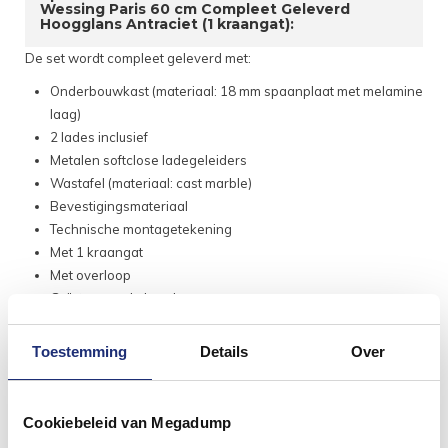
Wessing Paris 60 cm Compleet Geleverd
Hoogglans Antraciet (1 kraangat):
De set wordt compleet geleverd met:
Onderbouwkast (materiaal: 18 mm spaanplaat met melamine
laag)
2 lades inclusief
Metalen softclose ladegeleiders
Wastafel (materiaal: cast marble)
Bevestigingsmateriaal
Technische montagetekening
Met 1 kraangat
Met overloop
Geïntegreerde handgrepen
Let op: dit meubel wordt geleverd exclusief kraan en
afvoer!
Toestemming
Details
Over
Meubel maten
Cookiebeleid van Megadump
Breedte: 59.4 cm
Hoogte: 50 cm