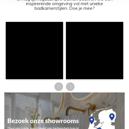
inspirerende omgeving vol met unieke
badkamerstijlen. Doe je mee?