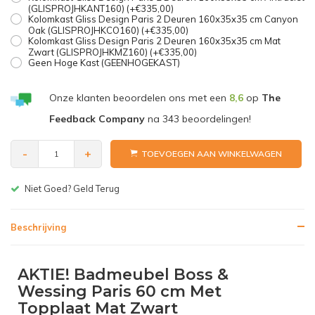
(GLISPROJHKANT160) (+€335,00)
Kolomkast Gliss Design Paris 2 Deuren 160x35x35 cm Canyon
Oak (GLISPROJHKCO160) (+€335,00)
Kolomkast Gliss Design Paris 2 Deuren 160x35x35 cm Mat
Zwart (GLISPROJHKMZ160) (+€335,00)
Geen Hoge Kast (GEENHOGEKAST)
Onze klanten beoordelen ons met een
8,6
op
The
Feedback Company
na
343
beoordelingen!
-
+
TOEVOEGEN AAN WINKELWAGEN
Gratis bezorgen v.a. € 150,-(NL)
Beschrijving
AKTIE! Badmeubel Boss &
Wessing Paris 60 cm Met
Topplaat Mat Zwart