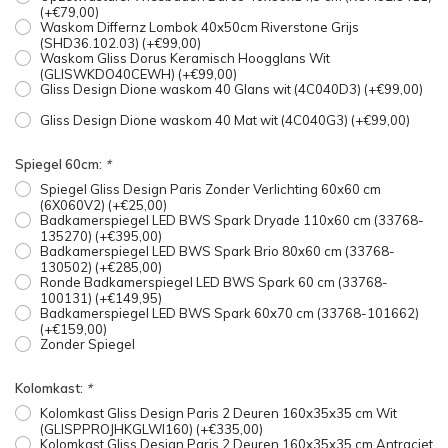
(+€79,00)
Waskom Differnz Lombok 40x50cm Riverstone Grijs
(SHD36.102.03) (+€99,00)
Waskom Gliss Dorus Keramisch Hoogglans Wit
(GLISWKDO40CEWH) (+€99,00)
Gliss Design Dione waskom 40 Glans wit (4C040D3) (+€99,00)
Gliss Design Dione waskom 40 Mat wit (4C040G3) (+€99,00)
Spiegel 60cm:
*
Spiegel Gliss Design Paris Zonder Verlichting 60x60 cm
(6X060V2) (+€25,00)
Badkamerspiegel LED BWS Spark Dryade 110x60 cm (33768-
135270) (+€395,00)
Badkamerspiegel LED BWS Spark Brio 80x60 cm (33768-
130502) (+€285,00)
Ronde Badkamerspiegel LED BWS Spark 60 cm (33768-
100131) (+€149,95)
Badkamerspiegel LED BWS Spark 60x70 cm (33768-101662)
(+€159,00)
Zonder Spiegel
Kolomkast:
*
Kolomkast Gliss Design Paris 2 Deuren 160x35x35 cm Wit
(GLISPPROJHKGLWI160) (+€335,00)
Kolomkast Gliss Design Paris 2 Deuren 160x35x35 cm Antraciet