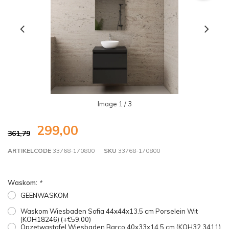
Image
1
/ 3
299,00
361,79
ARTIKELCODE
33768-170800
SKU
33768-170800
Waskom:
*
GEENWASKOM
Waskom Wiesbaden Sofia 44x44x13.5 cm Porselein Wit
(KOH18246) (+€59,00)
Opzetwastafel Wiesbaden Barco 40x33x14,5 cm (KOH32.3411)