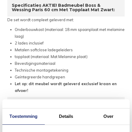
Specificaties AKTIE! Badmeubel Boss &
Wessing Paris 60 cm Met Topplaat Mat Zwart:
De set wordt compleet geleverd met:
Onderbouwkast (materiaal: 18 mm spaanplaat met melamine
laag)
2 lades inclusief
Metalen softclose ladegeleiders
topplaat (materiaal: Mat Melamine plaat)
Bevestigingsmateriaal
Technische montagetekening
Geïntegreerde handgrepen
Let op: dit meubel wordt geleverd exclusief kraan en
afvoer!
Meubel maten
Breedte: 59.4 cm
Toestemming
Details
Over
Hoogte: 50 cm
Diepte: 47.5 cm