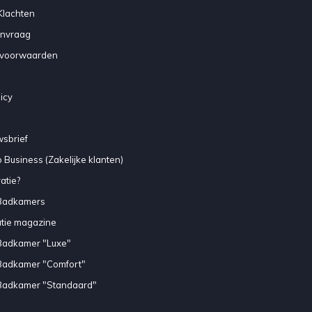
Klachten
anvraag
voorwaarden
icy
sbrief
 Business (Zakelijke klanten)
atie?
Badkamers
atie magazine
Badkamer "Luxe"
Badkamer "Comfort"
Badkamer "Standaard"