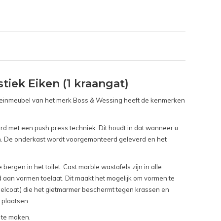
iek Eiken (1 kraangat)
fonteinmeubel van het merk Boss & Wessing heeft de kenmerken
d met een push press techniek. Dit houdt in dat wanneer u
ign. De onderkast wordt voorgemonteerd geleverd en het
ergen in het toilet. Cast marble wastafels zijn in alle
id aan vormen toelaat. Dit maakt het mogelijk om vormen te
gelcoat) die het gietmarmer beschermt tegen krassen en
 plaatsen.
t te maken.