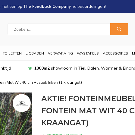
s met een
op
The Feedback Company
na
beoordelingen!
TOILETTEN
LIGBADEN
VERWARMING
WASTAFELS
ACCESSOIRES
M
nktijd
1000m2
showroom in Tiel, Dalen, Wormer & Eindh
in Mat Wit 40 cm Rustiek Eiken (1 kraangat)
AKTIE! FONTEINMEUBEL
FONTEIN MAT WIT 40 C
KRAANGAT)