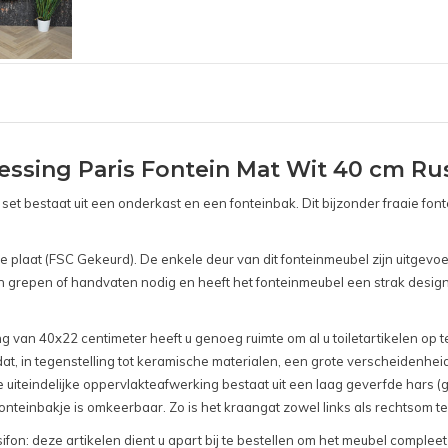
sing Paris Fontein Mat Wit 40 cm Rust
e set bestaat uit een onderkast en een fonteinbak. Dit bijzonder fraaie 
laat (FSC Gekeurd). De enkele deur van dit fonteinmeubel zijn uitgevoer
geen grepen of handvaten nodig en heeft het fonteinmeubel een strak des
van 40x22 centimeter heeft u genoeg ruimte om al u toiletartikelen op te b
dat, in tegenstelling tot keramische materialen, een grote verscheidenhe
iteindelijke oppervlakteafwerking bestaat uit een laag geverfde hars (
nteinbakje is omkeerbaar. Zo is het kraangat zowel links als rechtsom te
fon: deze artikelen dient u apart bij te bestellen om het meubel complee