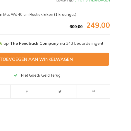
LEVERTIJD
3 TOT 5 WERKDAGEN
 Mat Wit 40 cm Rustiek Eiken (1 kraangat)
249,00
300,00
,6
op
The Feedback Company
na
343
beoordelingen!
TOEVOEGEN AAN WINKELWAGEN
Niet Goed? Geld Terug
Afbeelding vergroten