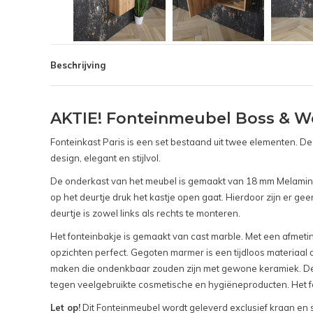
Beschrijving
AKTIE! Fonteinmeubel Boss & Wes
Fonteinkast Paris is een set bestaand uit twee elementen. D
design, elegant en stijlvol.
De onderkast van het meubel is gemaakt van 18 mm Melamine p
op het deurtje druk het kastje open gaat. Hierdoor zijn er 
deurtje is zowel links als rechts te monteren.
Het fonteinbakje is gemaakt van cast marble. Met een afmeting 
opzichten perfect. Gegoten marmer is een tijdloos materiaal 
maken die ondenkbaar zouden zijn met gewone keramiek. De u
tegen veelgebruikte cosmetische en hygiëneproducten. Het fo
Let op!
Dit Fonteinmeubel wordt geleverd exclusief kraan en si