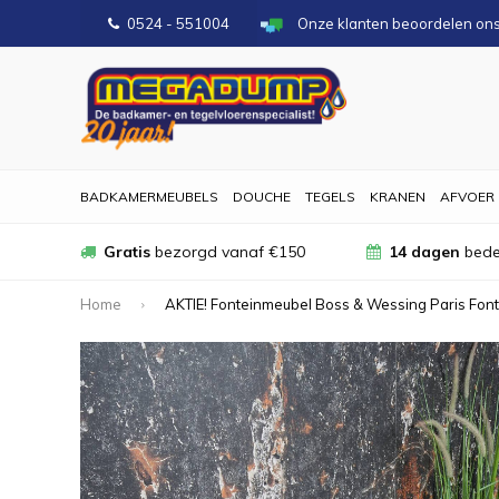
0524 - 551004
Onze klanten beoordelen on
BADKAMERMEUBELS
DOUCHE
TEGELS
KRANEN
AFVOER
Gratis
bezorgd vanaf €150
14 dagen
bede
Home
AKTIE! Fonteinmeubel Boss & Wessing Paris Fonte