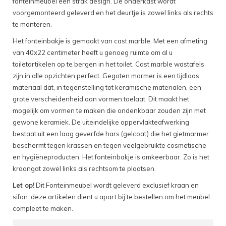
fonteinmeubel een strak design. De onderkast wordt
voorgemonteerd geleverd en het deurtje is zowel links als rechts
te monteren.
Het fonteinbakje is gemaakt van cast marble. Met een afmeting
van 40x22 centimeter heeft u genoeg ruimte om al u
toiletartikelen op te bergen in het toilet. Cast marble wastafels
zijn in alle opzichten perfect. Gegoten marmer is een tijdloos
materiaal dat, in tegenstelling tot keramische materialen, een
grote verscheidenheid aan vormen toelaat. Dit maakt het
mogelijk om vormen te maken die ondenkbaar zouden zijn met
gewone keramiek. De uiteindelijke oppervlakteafwerking
bestaat uit een laag geverfde hars (gelcoat) die het gietmarmer
beschermt tegen krassen en tegen veelgebruikte cosmetische
en hygiëneproducten. Het fonteinbakje is omkeerbaar. Zo is het
kraangat zowel links als rechtsom te plaatsen.
Let op!
Dit Fonteinmeubel wordt geleverd exclusief kraan en
sifon: deze artikelen dient u apart bij te bestellen om het meubel
compleet te maken.