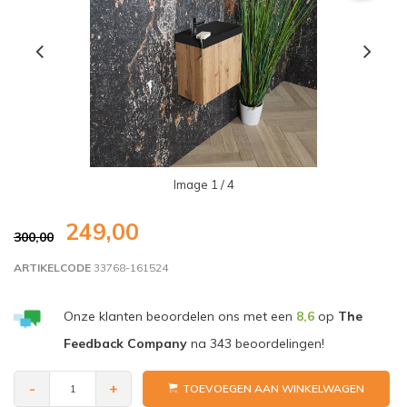
Image
1
/ 4
249,00
300,00
ARTIKELCODE
33768-161524
Onze klanten beoordelen ons met een
8,6
op
The
Feedback Company
na
343
beoordelingen!
-
+
TOEVOEGEN AAN WINKELWAGEN