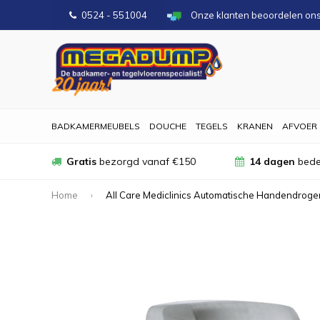
0524 - 551004
Onze klanten beoordelen on
BADKAMERMEUBELS
DOUCHE
TEGELS
KRANEN
AFVOER
Gratis
bezorgd vanaf €150
14 dagen
bede
Home
All Care Mediclinics Automatische Handendrog