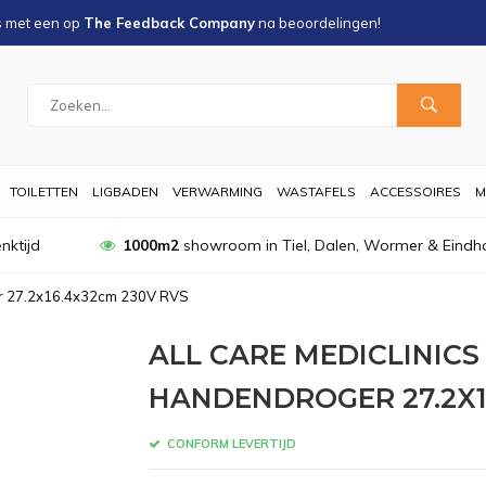
s met een
op
The Feedback Company
na
beoordelingen!
TOILETTEN
LIGBADEN
VERWARMING
WASTAFELS
ACCESSOIRES
M
nktijd
1000m2
showroom in Tiel, Dalen, Wormer & Eindh
er 27.2x16.4x32cm 230V RVS
ALL CARE MEDICLINIC
HANDENDROGER 27.2X1
CONFORM LEVERTIJD