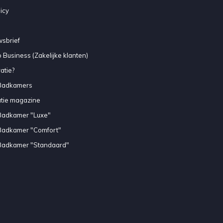
icy
sbrief
 Business (Zakelijke klanten)
atie?
Badkamers
atie magazine
Badkamer "Luxe"
Badkamer "Comfort"
Badkamer "Standaard"