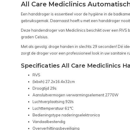
All Care Mediclinics Automatis
Een handdroger is essentieel voor de hygiëne in de badkamer 
gebruiksgemak. Daarnaast hoeft u met een handdroger nooit bi
Deze handendroger van Mediclinics beschikt over een RVS b
graden Celsius.
Met als gevolg: droge handen in slechts 29 seconden! Dé idea
zorgt de droger voor een professioneel look in uw sanitaire r
Specificaties All Care Mediclinics 
RVS
(lxbxh) 27.2x16.4x32cm
Droogtijd 29s
Aansluitvermogen verwarmingselement 2770W
Luchtverplaatsing 92l/s
Luchttemperatuur 61°C
Bedieningstype naderingselektronica
Vandaalbestendig
Oververhittingsbeveiliging