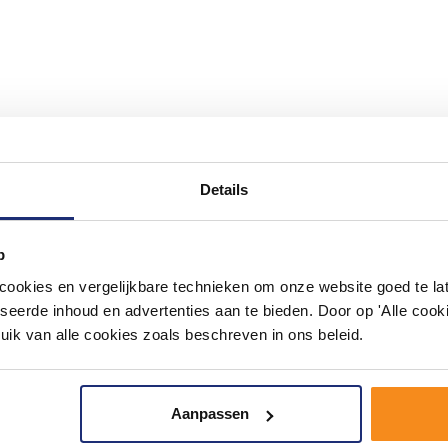
#mijndroombadkamer
Details
ouw badkamer op Instagram met #mijndroombadkamer en tag @m
omgeving vol met unieke badkamerstijlen. Doe je mee?
p
okies en vergelijkbare technieken om onze website goed te late
seerde inhoud en advertenties aan te bieden. Door op 'Alle cooki
uik van alle cookies zoals beschreven in ons beleid.
Aanpassen