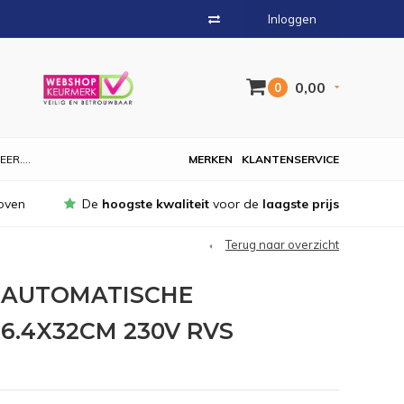
Inloggen
0,00
0
EER....
MERKEN
KLANTENSERVICE
oven
De
hoogste kwaliteit
voor de
laagste prijs
Terug naar overzicht
S AUTOMATISCHE
6.4X32CM 230V RVS