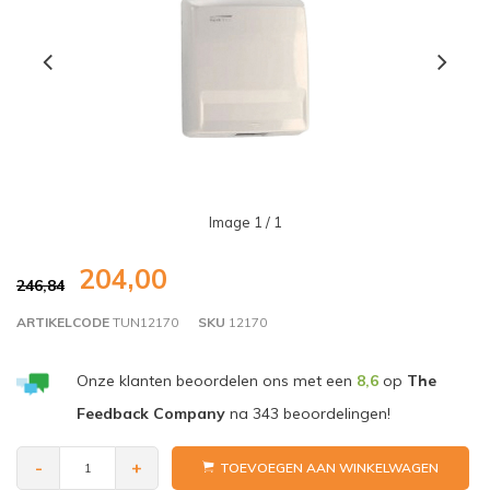
Image
1
/ 1
204,00
246,84
ARTIKELCODE
TUN12170
SKU
12170
Onze klanten beoordelen ons met een
8,6
op
The
Feedback Company
na
343
beoordelingen!
-
+
TOEVOEGEN AAN WINKELWAGEN