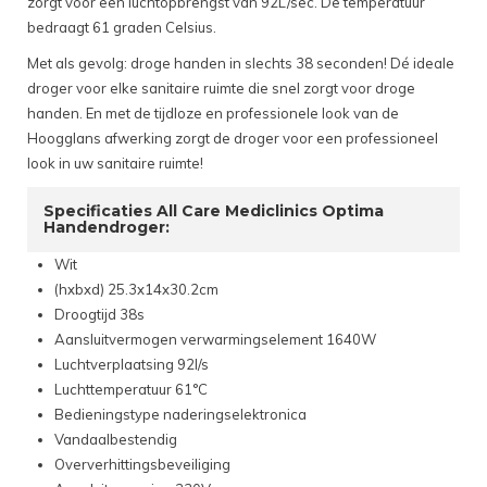
zorgt voor een luchtopbrengst van 92L/sec. De temperatuur
bedraagt 61 graden Celsius.
Met als gevolg: droge handen in slechts 38 seconden! Dé ideale
droger voor elke sanitaire ruimte die snel zorgt voor droge
handen. En met de tijdloze en professionele look van de
Hoogglans afwerking zorgt de droger voor een professioneel
look in uw sanitaire ruimte!
Specificaties All Care Mediclinics Optima
Handendroger:
Wit
(hxbxd) 25.3x14x30.2cm
Droogtijd 38s
Aansluitvermogen verwarmingselement 1640W
Luchtverplaatsing 92l/s
Luchttemperatuur 61°C
Bedieningstype naderingselektronica
Vandaalbestendig
Oververhittingsbeveiliging