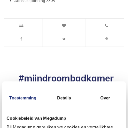
Aansluitspanning 230V
#mijndroombadkamer
Wij geloven in de kracht van delen. Deel jouw
badkamer op Instagram met #mijndroombadkamer
en tag @megadumpnl. Samen bouwen we een
Toestemming
Details
Over
inspirerende omgeving vol met unieke
badkamerstijlen. Doe je mee?
Cookiebeleid van Megadump
Bij Megadump gebruiken we cookies en vergelijkbare