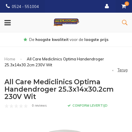
0
0524 - 551004
Gratis
bezorgd vanaf €150
Home
All Care Mediclinics Optima Handendroger
25.3x14x30.2cm 230V Wit
Terug
All Care Mediclinics Optima
Handendroger 25.3x14x30.2cm
230V Wit
0 reviews
CONFORM LEVERTIJD